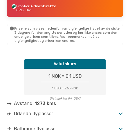
Frontier Airlines
Direkte
ORL
- BWI
Prisene som vises nedenfor var tilgjengelige i løpet av de siste
3 dagene for den angitte perioden og bør ikke anses som den
endelige prisen som tilbys. Vær oppmerksom på at
tilgjengelighet og priser kan endres.
Valutakurs
1 NOK = 0.1 USD
1 USD = 9.53 NOK
Sist sjekket Fri, 08/7
Avstand:
1273 kms
Orlando flyplasser
Baltimore flyplasser