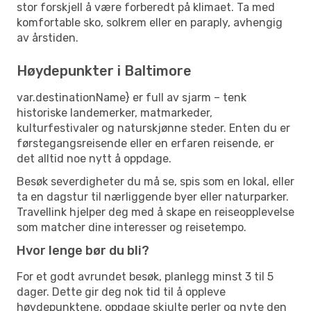
stor forskjell å være forberedt på klimaet. Ta med
komfortable sko, solkrem eller en paraply, avhengig
av årstiden.
Høydepunkter i Baltimore
var.destinationName} er full av sjarm – tenk
historiske landemerker, matmarkeder,
kulturfestivaler og naturskjønne steder. Enten du er
førstegangsreisende eller en erfaren reisende, er
det alltid noe nytt å oppdage.
Besøk severdigheter du må se, spis som en lokal, eller
ta en dagstur til nærliggende byer eller naturparker.
Travellink hjelper deg med å skape en reiseopplevelse
som matcher dine interesser og reisetempo.
Hvor lenge bør du bli?
For et godt avrundet besøk, planlegg minst 3 til 5
dager. Dette gir deg nok tid til å oppleve
høydepunktene, oppdage skjulte perler og nyte den