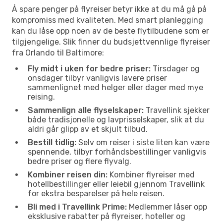
Å spare penger på flyreiser betyr ikke at du må gå på
kompromiss med kvaliteten. Med smart planlegging
kan du låse opp noen av de beste flytilbudene som er
tilgjengelige. Slik finner du budsjettvennlige flyreiser
fra Orlando til Baltimore:
Fly midt i uken for bedre priser:
Tirsdager og
onsdager tilbyr vanligvis lavere priser
sammenlignet med helger eller dager med mye
reising.
Sammenlign alle flyselskaper:
Travellink sjekker
både tradisjonelle og lavprisselskaper, slik at du
aldri går glipp av et skjult tilbud.
Bestill tidlig:
Selv om reiser i siste liten kan være
spennende, tilbyr forhåndsbestillinger vanligvis
bedre priser og flere flyvalg.
Kombiner reisen din:
Kombiner flyreiser med
hotellbestillinger eller leiebil gjennom Travellink
for ekstra besparelser på hele reisen.
Bli med i Travellink Prime:
Medlemmer låser opp
eksklusive rabatter på flyreiser, hoteller og