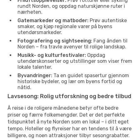
Friluftsopplevelser:
Prøv fotturer eller sykling
rundt Norden, og oppdag naturskjønne ruter i
nærheten.
Gatemarkeder og matboder:
Prøv autentiske
smaker, og kjøp regionale varer på byens
utendørsmarkeder.
Fotografering og sightseeing:
Fang ånden til
Norden – fra travle avenyer til rolige landskap.
Musikk- og kulturfestivaler:
Oppdag
utendørskonserter og utstillinger som viser frem
lokale talenter.
Byvandringer:
Ta en guidet spasertur gjennom
historiske bydeler, og lær om byens fortid og
nåtid.
Lavsesong: Rolig utforskning og bedre tilbud
Å reise i de roligere månedene betyr ofte bedre
priser og færre folkemengder. Det er det perfekte
tidspunktet å nyte Norden som en lokal – i ditt eget
tempo. Hoteller og flyreiser har en tendens til å være
billigere, og noen attraksjoner tilbyr sesongrabatter.