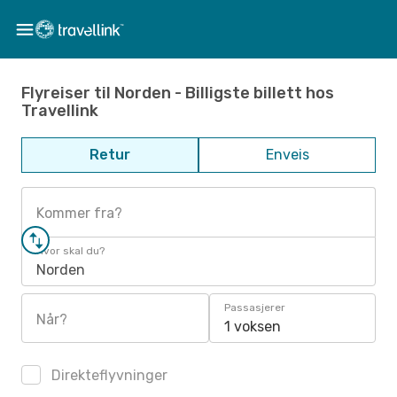
Flyreiser til Norden - Billigste billett hos
Travellink
Retur
Enveis
Kommer fra?
Hvor skal du?
Norden
Passasjerer
Når?
1 voksen
Direkteflyvninger