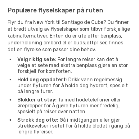
Populære flyselskaper på ruten
Flyr du fra New York til Santiago de Cuba? Du finner
et bredt utvalg av flyselskaper som tilbyr forskjellige
kabinalternativer. Enten du er ute etter benplass,
underholdning ombord eller budsjettpriser, finnes
det en flyreise som passer dine behov.
Velg riktig sete:
For lengre reiser kan det å
velge et sete med ekstra benplass gjøre en stor
forskjell for komforten.
Hold deg oppdatert:
Drikk vann regelmessig
under flyturen for å holde deg hydrert, spesielt
på lengre turer.
Blokker ut støy:
Ta med hodetelefoner eller
ørepropper for å gjøre flyturen mer fredelig,
spesielt på reiser over natten.
Strekk deg ofte:
Gå i midtgangen eller gjør
strekkøvelser i setet for å holde blodet i gang på
lengre flyreiser.