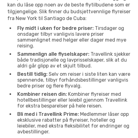
kan du låse opp noen av de beste flytilbudene som er
tilgjengelige. Slik finner du budsjettvennlige flyreiser
fra New York til Santiago de Cuba:
Fly midt i uken for bedre priser:
Tirsdager og
onsdager tilbyr vanligvis lavere priser
sammenlignet med helger eller dager med mye
reising.
Sammenlign alle flyselskaper:
Travellink sjekker
både tradisjonelle og lavprisselskaper, slik at du
aldri går glipp av et skjult tilbud.
Bestill tidlig:
Selv om reiser i siste liten kan være
spennende, tilbyr forhåndsbestillinger vanligvis
bedre priser og flere flyvalg.
Kombiner reisen din:
Kombiner flyreiser med
hotellbestillinger eller leiebil gjennom Travellink
for ekstra besparelser på hele reisen.
Bli med i Travellink Prime:
Medlemmer låser opp
eksklusive rabatter på flyreiser, hoteller og
leiebiler, med ekstra fleksibilitet for endringer og
avbestillinger.