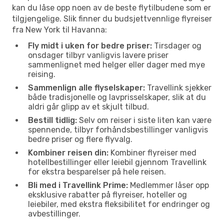
kan du låse opp noen av de beste flytilbudene som er
tilgjengelige. Slik finner du budsjettvennlige flyreiser
fra New York til Havanna:
Fly midt i uken for bedre priser:
Tirsdager og
onsdager tilbyr vanligvis lavere priser
sammenlignet med helger eller dager med mye
reising.
Sammenlign alle flyselskaper:
Travellink sjekker
både tradisjonelle og lavprisselskaper, slik at du
aldri går glipp av et skjult tilbud.
Bestill tidlig:
Selv om reiser i siste liten kan være
spennende, tilbyr forhåndsbestillinger vanligvis
bedre priser og flere flyvalg.
Kombiner reisen din:
Kombiner flyreiser med
hotellbestillinger eller leiebil gjennom Travellink
for ekstra besparelser på hele reisen.
Bli med i Travellink Prime:
Medlemmer låser opp
eksklusive rabatter på flyreiser, hoteller og
leiebiler, med ekstra fleksibilitet for endringer og
avbestillinger.