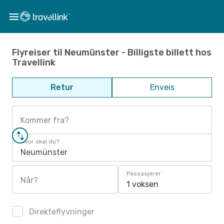
Flyreiser til Neumünster - Billigste billett hos
Travellink
Retur
Enveis
Kommer fra?
Hvor skal du?
Neumünster
Passasjerer
Når?
1 voksen
Direkteflyvninger