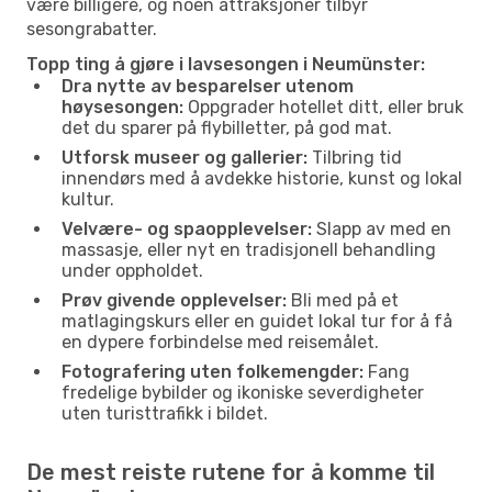
være billigere, og noen attraksjoner tilbyr
sesongrabatter.
Topp ting å gjøre i lavsesongen i Neumünster:
Dra nytte av besparelser utenom
høysesongen:
Oppgrader hotellet ditt, eller bruk
det du sparer på flybilletter, på god mat.
Utforsk museer og gallerier:
Tilbring tid
innendørs med å avdekke historie, kunst og lokal
kultur.
Velvære- og spaopplevelser:
Slapp av med en
massasje, eller nyt en tradisjonell behandling
under oppholdet.
Prøv givende opplevelser:
Bli med på et
matlagingskurs eller en guidet lokal tur for å få
en dypere forbindelse med reisemålet.
Fotografering uten folkemengder:
Fang
fredelige bybilder og ikoniske severdigheter
uten turisttrafikk i bildet.
De mest reiste rutene for å komme til