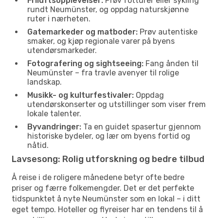
Friluftsopplevelser:
Prøv fotturer eller sykling
rundt Neumünster, og oppdag naturskjønne
ruter i nærheten.
Gatemarkeder og matboder:
Prøv autentiske
smaker, og kjøp regionale varer på byens
utendørsmarkeder.
Fotografering og sightseeing:
Fang ånden til
Neumünster – fra travle avenyer til rolige
landskap.
Musikk- og kulturfestivaler:
Oppdag
utendørskonserter og utstillinger som viser frem
lokale talenter.
Byvandringer:
Ta en guidet spasertur gjennom
historiske bydeler, og lær om byens fortid og
nåtid.
Lavsesong: Rolig utforskning og bedre tilbud
Å reise i de roligere månedene betyr ofte bedre
priser og færre folkemengder. Det er det perfekte
tidspunktet å nyte Neumünster som en lokal – i ditt
eget tempo. Hoteller og flyreiser har en tendens til å