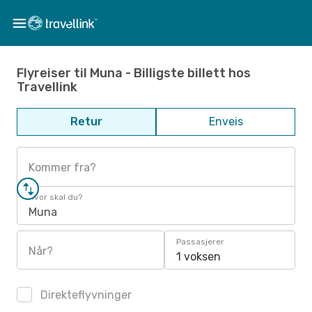
Flyreiser til Muna - Billigste billett hos
Travellink
Retur
Enveis
Kommer fra?
Hvor skal du?
Muna
Passasjerer
Når?
1 voksen
Direkteflyvninger