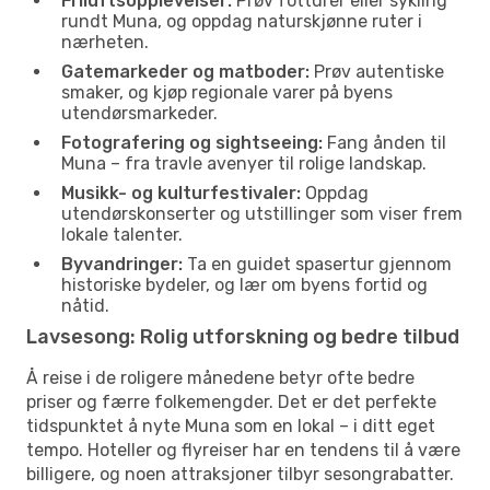
Friluftsopplevelser:
Prøv fotturer eller sykling
rundt Muna, og oppdag naturskjønne ruter i
nærheten.
Gatemarkeder og matboder:
Prøv autentiske
smaker, og kjøp regionale varer på byens
utendørsmarkeder.
Fotografering og sightseeing:
Fang ånden til
Muna – fra travle avenyer til rolige landskap.
Musikk- og kulturfestivaler:
Oppdag
utendørskonserter og utstillinger som viser frem
lokale talenter.
Byvandringer:
Ta en guidet spasertur gjennom
historiske bydeler, og lær om byens fortid og
nåtid.
Lavsesong: Rolig utforskning og bedre tilbud
Å reise i de roligere månedene betyr ofte bedre
priser og færre folkemengder. Det er det perfekte
tidspunktet å nyte Muna som en lokal – i ditt eget
tempo. Hoteller og flyreiser har en tendens til å være
billigere, og noen attraksjoner tilbyr sesongrabatter.