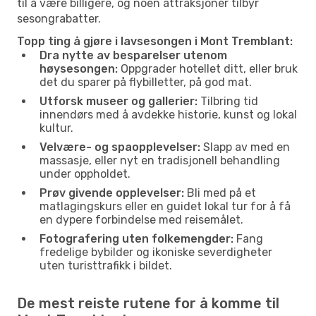
til å være billigere, og noen attraksjoner tilbyr
sesongrabatter.
Topp ting å gjøre i lavsesongen i Mont Tremblant:
Dra nytte av besparelser utenom
høysesongen:
Oppgrader hotellet ditt, eller bruk
det du sparer på flybilletter, på god mat.
Utforsk museer og gallerier:
Tilbring tid
innendørs med å avdekke historie, kunst og lokal
kultur.
Velvære- og spaopplevelser:
Slapp av med en
massasje, eller nyt en tradisjonell behandling
under oppholdet.
Prøv givende opplevelser:
Bli med på et
matlagingskurs eller en guidet lokal tur for å få
en dypere forbindelse med reisemålet.
Fotografering uten folkemengder:
Fang
fredelige bybilder og ikoniske severdigheter
uten turisttrafikk i bildet.
De mest reiste rutene for å komme til