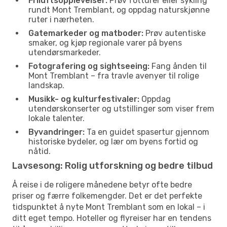
Friluftsopplevelser:
Prøv fotturer eller sykling
rundt Mont Tremblant, og oppdag naturskjønne
ruter i nærheten.
Gatemarkeder og matboder:
Prøv autentiske
smaker, og kjøp regionale varer på byens
utendørsmarkeder.
Fotografering og sightseeing:
Fang ånden til
Mont Tremblant – fra travle avenyer til rolige
landskap.
Musikk- og kulturfestivaler:
Oppdag
utendørskonserter og utstillinger som viser frem
lokale talenter.
Byvandringer:
Ta en guidet spasertur gjennom
historiske bydeler, og lær om byens fortid og
nåtid.
Lavsesong: Rolig utforskning og bedre tilbud
Å reise i de roligere månedene betyr ofte bedre
priser og færre folkemengder. Det er det perfekte
tidspunktet å nyte Mont Tremblant som en lokal – i
ditt eget tempo. Hoteller og flyreiser har en tendens