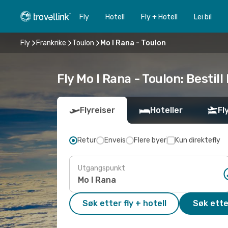
Fly
Hotell
Fly + Hotell
Lei bil
Fly
Frankrike
Toulon
Mo I Rana - Toulon
Fly Mo I Rana - Toulon: Bestill
Flyreiser
Hoteller
Fl
Retur
Enveis
Flere byer
Kun direktefly
Utgangspunkt
Søk etter fly + hotell
Søk ette