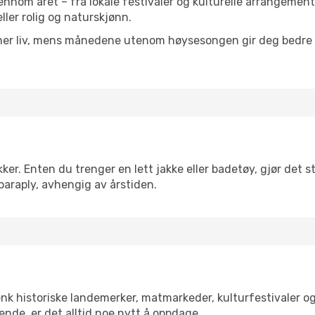
gjennom året – fra lokale festivaler og kulturelle arrangement
eller rolig og naturskjønn.
 mer liv, mens månedene utenom høysesongen gir deg bedre p
r. Enten du trenger en lett jakke eller badetøy, gjør det st
paraply, avhengig av årstiden.
enk historiske landemerker, matmarkeder, kulturfestivaler o
ende, er det alltid noe nytt å oppdage.