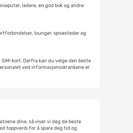
reiseputer, ladere, en god bok og andre
portforbindelser, lounger, spisesteder og
alt SIM-kort. Derfra kan du velge den beste
sspersonalet ved informasjonsskrankene er
datoene dine, så viser vi deg de beste
med toppverdi for å spare deg tid og