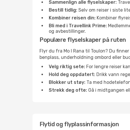
Sammenlign alle flyselskaper:
Travel
Bestill tidlig:
Selv om reiser i siste li
Kombiner reisen din:
Kombiner flyreis
Bli med i Travellink Prime:
Medlemmer l
og avbestillinger.
Populære flyselskaper på ruten
Flyr du fra Mo I Rana til Toulon? Du finner
benplass, underholdning ombord eller buds
Velg riktig sete:
For lengre reiser ka
Hold deg oppdatert:
Drikk vann regel
Blokker ut støy:
Ta med hodetelefoner
Strekk deg ofte:
Gå i midtgangen elle
Flytid og flyplassinformasjon