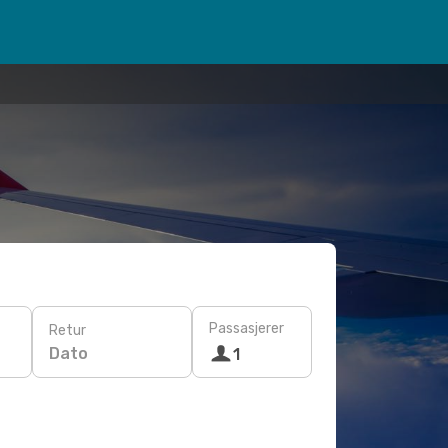
Passasjerer
Retur
Dato
1