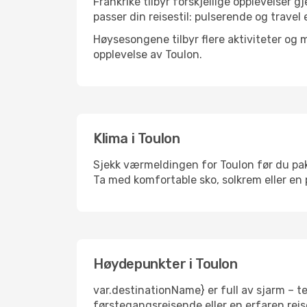
Frankrike tilbyr forskjellige opplevelser 
passer din reisestil: pulserende og travel 
Høysesongene tilbyr flere aktiviteter og
opplevelse av Toulon.
Klima i Toulon
Sjekk værmeldingen for Toulon før du pakke
Ta med komfortable sko, solkrem eller en 
Høydepunkter i Toulon
var.destinationName} er full av sjarm – t
førstegangsreisende eller en erfaren reis