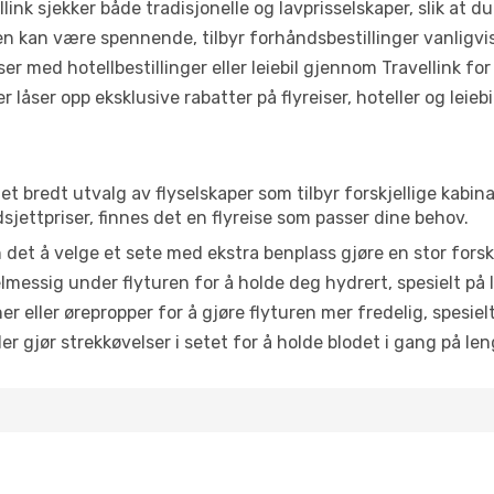
link sjekker både tradisjonelle og lavprisselskaper, slik at du 
ten kan være spennende, tilbyr forhåndsbestillinger vanligvis 
er med hotellbestillinger eller leiebil gjennom Travellink for
åser opp eksklusive rabatter på flyreiser, hoteller og leiebil
 et bredt utvalg av flyselskaper som tilbyr forskjellige kabin
jettpriser, finnes det en flyreise som passer dine behov.
n det å velge et sete med ekstra benplass gjøre en stor forsk
messig under flyturen for å holde deg hydrert, spesielt på l
 eller ørepropper for å gjøre flyturen mer fredelig, spesielt
r gjør strekkøvelser i setet for å holde blodet i gang på leng