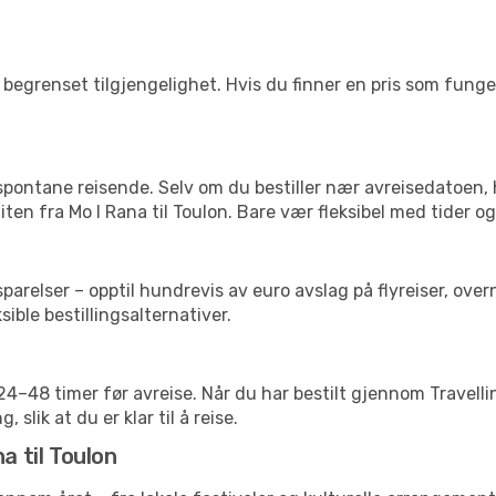
begrenset tilgjengelighet. Hvis du finner en pris som fungerer
 spontane reisende. Selv om du bestiller nær avreisedatoen,
liten fra Mo I Rana til Toulon. Bare vær fleksibel med tider o
relser – opptil hundrevis av euro avslag på flyreiser, overn
sible bestillingsalternativer.
g 24–48 timer før avreise. Når du har bestilt gjennom Travel
 slik at du er klar til å reise.
a til Toulon