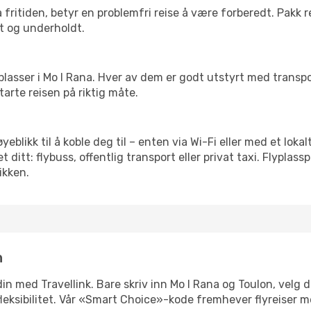
 fritiden, betyr en problemfri reise å være forberedt. Pakk 
t og underholdt.
 flyplasser i Mo I Rana. Hver av dem er godt utstyrt med trans
arte reisen på riktig måte.
øyeblikk til å koble deg til – enten via Wi-Fi eller med et lok
ditt: flybuss, offentlig transport eller privat taxi. Flypla
ikken.
n
 din med Travellink. Bare skriv inn Mo I Rana og Toulon, velg 
er fleksibilitet. Vår «Smart Choice»-kode fremhever flyreiser 