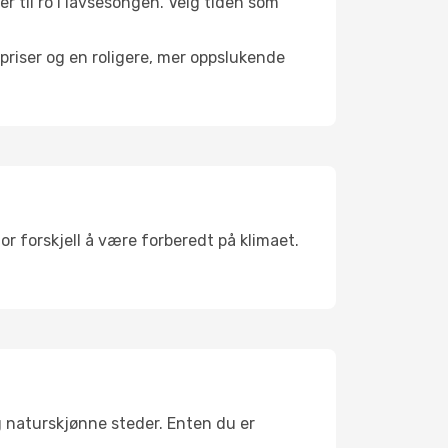
er til ro i lavsesongen. Velg tiden som
riser og en roligere, mer oppslukende
or forskjell å være forberedt på klimaet.
g naturskjønne steder. Enten du er