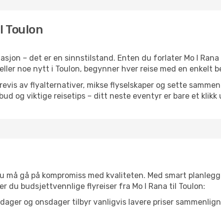
il Toulon
sjon – det er en sinnstilstand. Enten du forlater Mo I Rana
n eller noe nytt i Toulon, begynner hver reise med en enkelt be
is av flyalternativer, mikse flyselskaper og sette sammen e
ilbud og viktige reisetips – ditt neste eventyr er bare et klikk
t du må gå på kompromiss med kvaliteten. Med smart planlegg
ner du budsjettvennlige flyreiser fra Mo I Rana til Toulon:
dager og onsdager tilbyr vanligvis lavere priser sammenlig