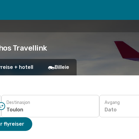
 hos Travellink
yreise + hotell
Billeie
Destinasjon
Avgang
Dato
r flyreiser