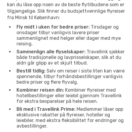
kan du låse opp noen av de beste flytilbudene som er
tilgjengelige. Slik finner du budsjettvennlige flyreiser
fra Minsk til København:
Fly midt i uken for bedre priser:
Tirsdager og
onsdager tilbyr vanligvis lavere priser
sammenlignet med helger eller dager med mye
reising.
Sammenlign alle flyselskaper:
Travellink sjekker
både tradisjonelle og lavprisselskaper, slik at du
aldri går glipp av et skjult tilbud.
Bestill tidlig:
Selv om reiser i siste liten kan være
spennende, tilbyr forhåndsbestillinger vanligvis
bedre priser og flere flyvalg.
Kombiner reisen din:
Kombiner flyreiser med
hotellbestillinger eller leiebil gjennom Travellink
for ekstra besparelser på hele reisen.
Bli med i Travellink Prime:
Medlemmer låser opp
eksklusive rabatter på flyreiser, hoteller og
leiebiler, med ekstra fleksibilitet for endringer og
avbestillinger.