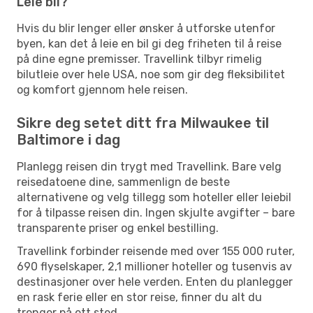
Leie bil?
Hvis du blir lenger eller ønsker å utforske utenfor
byen, kan det å leie en bil gi deg friheten til å reise
på dine egne premisser. Travellink tilbyr rimelig
bilutleie over hele USA, noe som gir deg fleksibilitet
og komfort gjennom hele reisen.
Sikre deg setet ditt fra Milwaukee til
Baltimore i dag
Planlegg reisen din trygt med Travellink. Bare velg
reisedatoene dine, sammenlign de beste
alternativene og velg tillegg som hoteller eller leiebil
for å tilpasse reisen din. Ingen skjulte avgifter – bare
transparente priser og enkel bestilling.
Travellink forbinder reisende med over 155 000 ruter,
690 flyselskaper, 2,1 millioner hoteller og tusenvis av
destinasjoner over hele verden. Enten du planlegger
en rask ferie eller en stor reise, finner du alt du
trenger på ett sted.