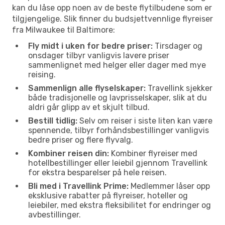
kan du låse opp noen av de beste flytilbudene som er
tilgjengelige. Slik finner du budsjettvennlige flyreiser
fra Milwaukee til Baltimore:
Fly midt i uken for bedre priser:
Tirsdager og
onsdager tilbyr vanligvis lavere priser
sammenlignet med helger eller dager med mye
reising.
Sammenlign alle flyselskaper:
Travellink sjekker
både tradisjonelle og lavprisselskaper, slik at du
aldri går glipp av et skjult tilbud.
Bestill tidlig:
Selv om reiser i siste liten kan være
spennende, tilbyr forhåndsbestillinger vanligvis
bedre priser og flere flyvalg.
Kombiner reisen din:
Kombiner flyreiser med
hotellbestillinger eller leiebil gjennom Travellink
for ekstra besparelser på hele reisen.
Bli med i Travellink Prime:
Medlemmer låser opp
eksklusive rabatter på flyreiser, hoteller og
leiebiler, med ekstra fleksibilitet for endringer og
avbestillinger.