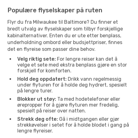
Populære flyselskaper på ruten
Flyr du fra Milwaukee til Baltimore? Du finner et
bredt utvalg av flyselskaper som tilbyr forskjellige
kabinalternativer. Enten du er ute etter benplass,
underholdning ombord eller budsjettpriser, finnes
det en flyreise som passer dine behov.
Velg riktig sete:
For lengre reiser kan det å
velge et sete med ekstra benplass gjøre en stor
forskjell for komforten.
Hold deg oppdatert:
Drikk vann regelmessig
under flyturen for å holde deg hydrert, spesielt
på lengre turer.
Blokker ut støy:
Ta med hodetelefoner eller
ørepropper for å gjøre flyturen mer fredelig,
spesielt på reiser over natten.
Strekk deg ofte:
Gå i midtgangen eller gjør
strekkøvelser i setet for å holde blodet i gang på
lengre flyreiser.