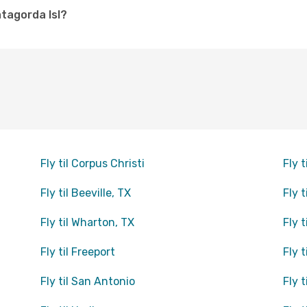
tagorda Isl?
Fly til Corpus Christi
Fly t
Fly til Beeville, TX
Fly t
Fly til Wharton, TX
Fly t
Fly til Freeport
Fly 
Fly til San Antonio
Fly 