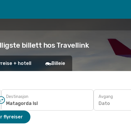
lligste billett hos Travellink
yreise + hotell
Billeie
Destinasjon
Avgang
Dato
r flyreiser