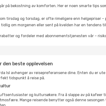
 går på bekostning av komforten. Her er noen smarte tips som 
om tirsdag og torsdag, er ofte rimeligere enn helgepriser – pe
tidlig om morgenen eller sent på kvelden har en tendens til 
rabatter og fordeler med abonnementstjenesten vår – risikof
for den beste opplevelsen
orda Isl avhenger av reisepreferansene dine. Enten du er ute 
rfekt tidspunkt å reise på.
kultur
tsentusiaster og kultursøkere. Fra å slappe av på kafeer til 
atmosfære. Mange reisende benytter også denne sesongen til
ten.