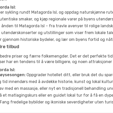
rda Isl:
ler sykling rundt Matagorda Isl, og oppdag naturskjønne rut
utentiske smaker, og kjøp regionale varer på byens utendør
ånden til Matagorda Isl – fra travle avenyer til rolige lands
tendørskonserter og utstillinger som viser frem lokale tal
 gjennom historiske bydeler, og lær om byens fortid og nåt
re tilbud
 bedre priser og færre folkemengder. Det er det perfekte t
eiser har en tendens til å være billigere, og noen attraksjoner
rda Isl:
høysesongen:
Oppgrader hotellet ditt, eller bruk det du spare
g tid innendørs med å avdekke historie, kunst og lokal kultur
av med en massasje, eller nyt en tradisjonell behandling un
 et matlagingskurs eller en guidet lokal tur for å få en dy
Fang fredelige bybilder og ikoniske severdigheter uten turistt