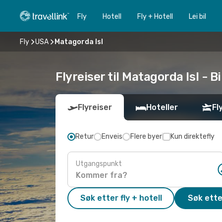
Fly
Hotell
Fly + Hotell
Lei bil
Fly
USA
Matagorda Isl
Flyreiser til Matagorda Isl - Bi
Flyreiser
Hoteller
Fl
Retur
Enveis
Flere byer
Kun direktefly
Utgangspunkt
Søk etter fly + hotell
Søk ette