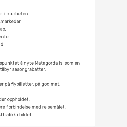
er i nærheten.
smarkeder.
kap.
enter.
id.
idspunktet å nyte Matagorda Isl som en
 tilbyr sesongrabatter.
r på flybilletter, på god mat.
.
der oppholdet.
pere forbindelse med reisemålet.
rafikk i bildet.