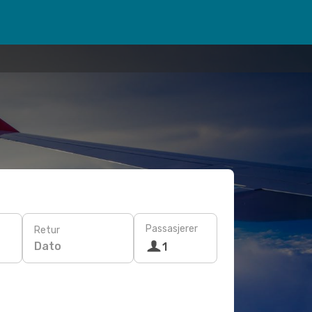
Passasjerer
Retur
Dato
1