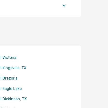
il Victoria
il Kingsville, TX
il Brazoria
til Eagle Lake
til Dickinson, TX