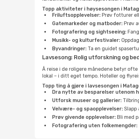
Topp aktiviteter i høysesongen i Matago
Friluftsopplevelser:
Prøv fotturer el
Gatemarkeder og matboder:
Prøv a
Fotografering og sightseeing:
Fang 
Musikk- og kulturfestivaler:
Oppdag u
Byvandringer:
Ta en guidet spasertur
Lavsesong: Rolig utforskning og bed
Å reise i de roligere månedene betyr ofte
lokal – i ditt eget tempo. Hoteller og flyr
Topp ting å gjøre i lavsesongen i Matago
Dra nytte av besparelser utenom 
Utforsk museer og gallerier:
Tilbrin
Velvære- og spaopplevelser:
Slapp 
Prøv givende opplevelser:
Bli med på
Fotografering uten folkemengder: