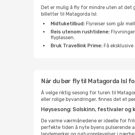
Det er mulig å fly for mindre uten at det
billetter til Matagorda Isl:
Midtuketilbud:
Flyreiser som går mell
Reis utenom rushtidene:
Flyvninger 
flyplassen.
Bruk Travellink Prime:
Få eksklusive 
Når du bør fly til Matagorda Isl 
Å velge riktig sesong for turen til Matag
eller rolige byvandringer, finnes det et pe
Høysesong: Solskinn, festivaler og 
De varme værmånedene er ideelle for friluf
perfekte tiden å nyte byens pulserende 
landemerker og naturopplevelser i nærhe