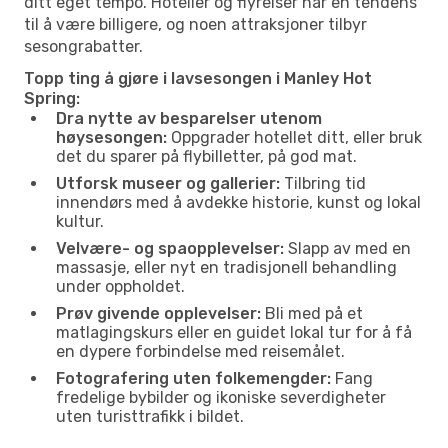
ditt eget tempo. Hoteller og flyreiser har en tendens
til å være billigere, og noen attraksjoner tilbyr
sesongrabatter.
Topp ting å gjøre i lavsesongen i Manley Hot
Spring:
Dra nytte av besparelser utenom
høysesongen:
Oppgrader hotellet ditt, eller bruk
det du sparer på flybilletter, på god mat.
Utforsk museer og gallerier:
Tilbring tid
innendørs med å avdekke historie, kunst og lokal
kultur.
Velvære- og spaopplevelser:
Slapp av med en
massasje, eller nyt en tradisjonell behandling
under oppholdet.
Prøv givende opplevelser:
Bli med på et
matlagingskurs eller en guidet lokal tur for å få
en dypere forbindelse med reisemålet.
Fotografering uten folkemengder:
Fang
fredelige bybilder og ikoniske severdigheter
uten turisttrafikk i bildet.