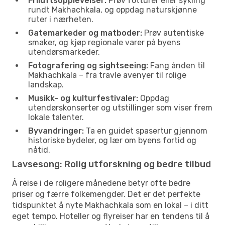
Friluftsopplevelser:
Prøv fotturer eller sykling
rundt Makhachkala, og oppdag naturskjønne
ruter i nærheten.
Gatemarkeder og matboder:
Prøv autentiske
smaker, og kjøp regionale varer på byens
utendørsmarkeder.
Fotografering og sightseeing:
Fang ånden til
Makhachkala – fra travle avenyer til rolige
landskap.
Musikk- og kulturfestivaler:
Oppdag
utendørskonserter og utstillinger som viser frem
lokale talenter.
Byvandringer:
Ta en guidet spasertur gjennom
historiske bydeler, og lær om byens fortid og
nåtid.
Lavsesong: Rolig utforskning og bedre tilbud
Å reise i de roligere månedene betyr ofte bedre
priser og færre folkemengder. Det er det perfekte
tidspunktet å nyte Makhachkala som en lokal – i ditt
eget tempo. Hoteller og flyreiser har en tendens til å