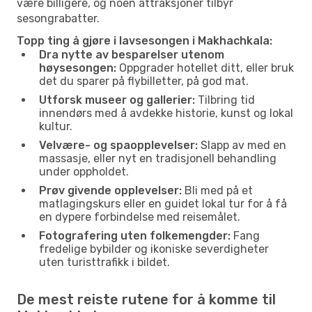
være billigere, og noen attraksjoner tilbyr
sesongrabatter.
Topp ting å gjøre i lavsesongen i Makhachkala:
Dra nytte av besparelser utenom
høysesongen:
Oppgrader hotellet ditt, eller bruk
det du sparer på flybilletter, på god mat.
Utforsk museer og gallerier:
Tilbring tid
innendørs med å avdekke historie, kunst og lokal
kultur.
Velvære- og spaopplevelser:
Slapp av med en
massasje, eller nyt en tradisjonell behandling
under oppholdet.
Prøv givende opplevelser:
Bli med på et
matlagingskurs eller en guidet lokal tur for å få
en dypere forbindelse med reisemålet.
Fotografering uten folkemengder:
Fang
fredelige bybilder og ikoniske severdigheter
uten turisttrafikk i bildet.
De mest reiste rutene for å komme til