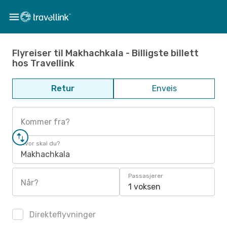
Flyreiser til Makhachkala - Billigste billett
hos Travellink
Retur
Enveis
Kommer fra?
Hvor skal du?
Makhachkala
Passasjerer
Når?
1 voksen
Direkteflyvninger