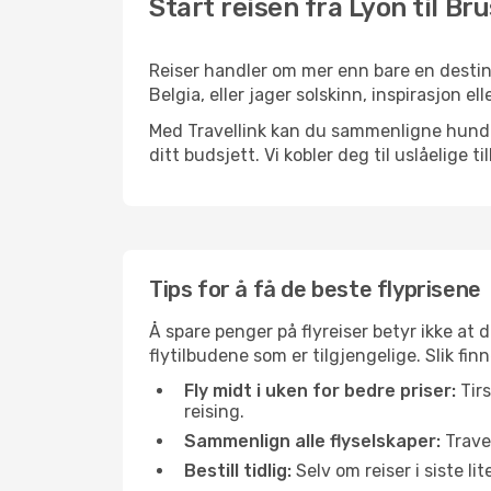
Start reisen fra Lyon til Br
Reiser handler om mer enn bare en destina
Belgia, eller jager solskinn, inspirasjon e
Med Travellink kan du sammenligne hundrev
ditt budsjett. Vi kobler deg til uslåelige t
Tips for å få de beste flyprisene
Å spare penger på flyreiser betyr ikke a
flytilbudene som er tilgjengelige. Slik fin
Fly midt i uken for bedre priser:
Tirs
reising.
Sammenlign alle flyselskaper:
Travel
Bestill tidlig:
Selv om reiser i siste li