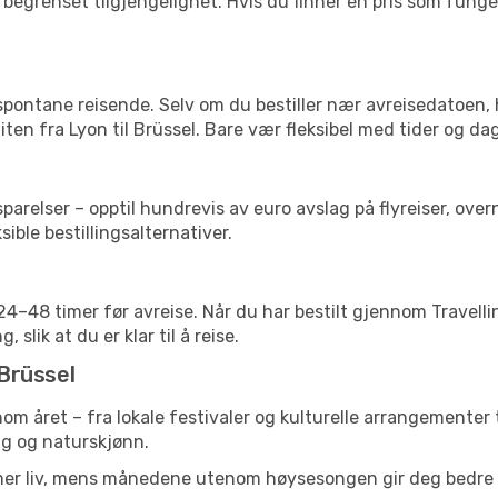
begrenset tilgjengelighet. Hvis du finner en pris som fungerer
 spontane reisende. Selv om du bestiller nær avreisedatoen,
liten fra Lyon til Brüssel. Bare vær fleksibel med tider og da
relser – opptil hundrevis av euro avslag på flyreiser, overn
sible bestillingsalternativer.
g 24–48 timer før avreise. Når du har bestilt gjennom Travel
 slik at du er klar til å reise.
 Brüssel
nnom året – fra lokale festivaler og kulturelle arrangementer 
lig og naturskjønn.
 mer liv, mens månedene utenom høysesongen gir deg bedre p