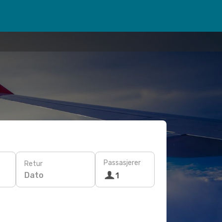
Passasjerer
Retur
Dato
1