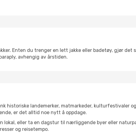
er. Enten du trenger en lett jakke eller badetøy, gjør det s
paraply, avhengig av årstiden.
enk historiske landemerker, matmarkeder, kulturfestivaler o
ende, er det alltid noe nytt å oppdage.
lokal, eller ta en dagstur til nærliggende byer eller naturp
resser og reisetempo.