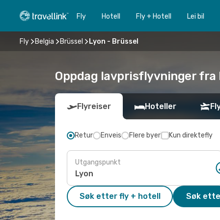
Fly
Hotell
Fly + Hotell
Lei bil
Fly
Belgia
Brüssel
Lyon - Brüssel
Oppdag lavprisflyvninger fra 
Flyreiser
Hoteller
Fl
Retur
Enveis
Flere byer
Kun direktefly
Utgangspunkt
Søk etter fly + hotell
Søk ette