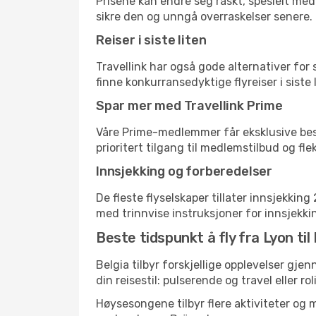
Prisene kan endre seg raskt, spesielt med 
sikre den og unngå overraskelser senere.
Reiser i siste liten
Travellink har også gode alternativer for
finne konkurransedyktige flyreiser i siste 
Spar mer med Travellink Prime
Våre Prime-medlemmer får eksklusive bespa
prioritert tilgang til medlemstilbud og flek
Innsjekking og forberedelser
De fleste flyselskaper tillater innsjekkin
med trinnvise instruksjoner for innsjekking,
Beste tidspunkt å fly fra Lyon til
Belgia tilbyr forskjellige opplevelser gje
din reisestil: pulserende og travel eller ro
Høysesongene tilbyr flere aktiviteter og