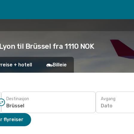
Lyon til Brüssel fra 1110 NOK
yreise + hotell
Billeie
Destinasjon
Avgang
Dato
r flyreiser