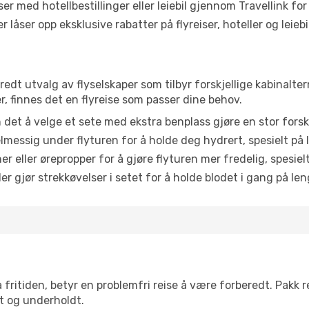
er med hotellbestillinger eller leiebil gjennom Travellink for
åser opp eksklusive rabatter på flyreiser, hoteller og leiebil
bredt utvalg av flyselskaper som tilbyr forskjellige kabinalte
, finnes det en flyreise som passer dine behov.
n det å velge et sete med ekstra benplass gjøre en stor forsk
messig under flyturen for å holde deg hydrert, spesielt på l
 eller ørepropper for å gjøre flyturen mer fredelig, spesielt
r gjør strekkøvelser i setet for å holde blodet i gang på leng
 fritiden, betyr en problemfri reise å være forberedt. Pakk 
t og underholdt.