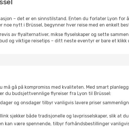
üssel
sjon – det er en sinnstilstand. Enten du forlater Lyon for 
ller noe nytt i Brüssel, begynner hver reise med en enkelt best
is av flyalternativer, mikse flyselskaper og sette sammen e
ilbud og viktige reisetips – ditt neste eventyr er bare et klikk
t du må gå på kompromiss med kvaliteten. Med smart planlegg
ner du budsjettvennlige flyreiser fra Lyon til Brüssel:
dager og onsdager tilbyr vanligvis lavere priser sammenlig
link sjekker både tradisjonelle og lavprisselskaper, slik at du 
ten kan være spennende, tilbyr forhåndsbestillinger vanligvis 