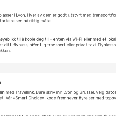
 flyplasser i Lyon. Hver av dem er godt utstyrt med transportf
arte reisen på riktig måte.
 øyeblikk til å koble deg til – enten via Wi-Fi eller med et lo
ditt: flybuss, offentlig transport eller privat taxi. Flypla
ikken.
n
 din med Travellink. Bare skriv inn Lyon og Brüssel, velg dato
ibilitet. Vår «Smart Choice»-kode fremhever flyreiser med topp