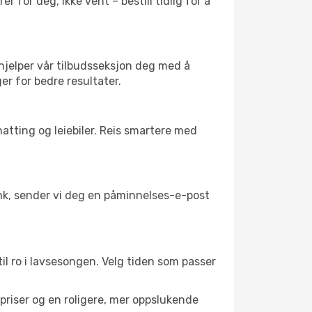
 for deg, ikke vent – bestill tidlig for å
 hjelper vår tilbudsseksjon deg med å
ger for bedre resultater.
atting og leiebiler. Reis smartere med
link, sender vi deg en påminnelses-e-post
til ro i lavsesongen. Velg tiden som passer
riser og en roligere, mer oppslukende