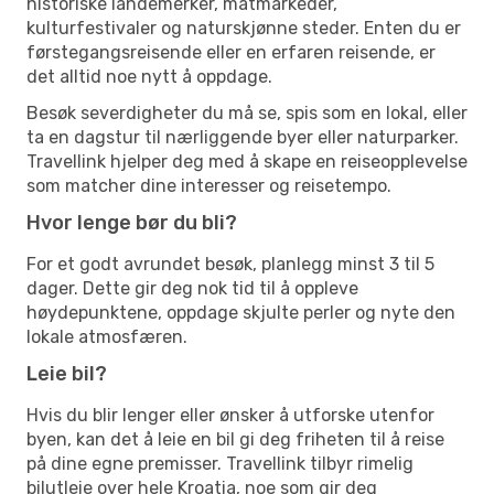
historiske landemerker, matmarkeder,
kulturfestivaler og naturskjønne steder. Enten du er
førstegangsreisende eller en erfaren reisende, er
det alltid noe nytt å oppdage.
Besøk severdigheter du må se, spis som en lokal, eller
ta en dagstur til nærliggende byer eller naturparker.
Travellink hjelper deg med å skape en reiseopplevelse
som matcher dine interesser og reisetempo.
Hvor lenge bør du bli?
For et godt avrundet besøk, planlegg minst 3 til 5
dager. Dette gir deg nok tid til å oppleve
høydepunktene, oppdage skjulte perler og nyte den
lokale atmosfæren.
Leie bil?
Hvis du blir lenger eller ønsker å utforske utenfor
byen, kan det å leie en bil gi deg friheten til å reise
på dine egne premisser. Travellink tilbyr rimelig
bilutleie over hele Kroatia, noe som gir deg