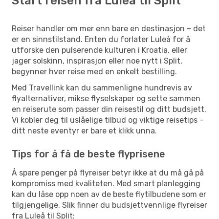
Start reisen fra Luleå til Split
Reiser handler om mer enn bare en destinasjon – det
er en sinnstilstand. Enten du forlater Luleå for å
utforske den pulserende kulturen i Kroatia, eller
jager solskinn, inspirasjon eller noe nytt i Split,
begynner hver reise med en enkelt bestilling.
Med Travellink kan du sammenligne hundrevis av
flyalternativer, mikse flyselskaper og sette sammen
en reiserute som passer din reisestil og ditt budsjett.
Vi kobler deg til uslåelige tilbud og viktige reisetips –
ditt neste eventyr er bare et klikk unna.
Tips for å få de beste flyprisene
Å spare penger på flyreiser betyr ikke at du må gå på
kompromiss med kvaliteten. Med smart planlegging
kan du låse opp noen av de beste flytilbudene som er
tilgjengelige. Slik finner du budsjettvennlige flyreiser
fra Luleå til Split: