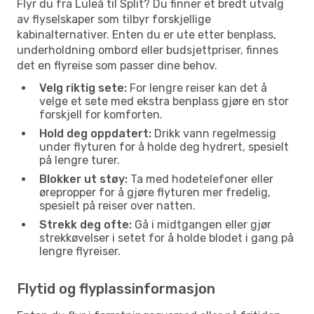
Flyr du fra Luleå til Split? Du finner et bredt utvalg
av flyselskaper som tilbyr forskjellige
kabinalternativer. Enten du er ute etter benplass,
underholdning ombord eller budsjettpriser, finnes
det en flyreise som passer dine behov.
Velg riktig sete:
For lengre reiser kan det å
velge et sete med ekstra benplass gjøre en stor
forskjell for komforten.
Hold deg oppdatert:
Drikk vann regelmessig
under flyturen for å holde deg hydrert, spesielt
på lengre turer.
Blokker ut støy:
Ta med hodetelefoner eller
ørepropper for å gjøre flyturen mer fredelig,
spesielt på reiser over natten.
Strekk deg ofte:
Gå i midtgangen eller gjør
strekkøvelser i setet for å holde blodet i gang på
lengre flyreiser.
Flytid og flyplassinformasjon