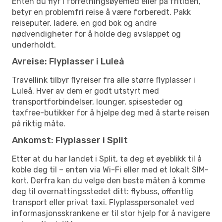
Enten du flyr i forretningsøyemed eller på fritiden,
betyr en problemfri reise å være forberedt. Pakk
reiseputer, ladere, en god bok og andre
nødvendigheter for å holde deg avslappet og
underholdt.
Avreise: Flyplasser i Luleå
Travellink tilbyr flyreiser fra alle større flyplasser i
Luleå. Hver av dem er godt utstyrt med
transportforbindelser, lounger, spisesteder og
taxfree-butikker for å hjelpe deg med å starte reisen
på riktig måte.
Ankomst: Flyplasser i Split
Etter at du har landet i Split, ta deg et øyeblikk til å
koble deg til – enten via Wi-Fi eller med et lokalt SIM-
kort. Derfra kan du velge den beste måten å komme
deg til overnattingsstedet ditt: flybuss, offentlig
transport eller privat taxi. Flyplasspersonalet ved
informasjonsskrankene er til stor hjelp for å navigere