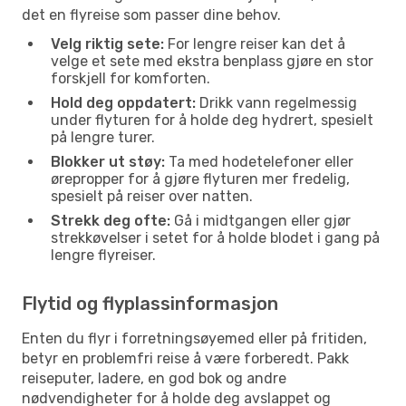
det en flyreise som passer dine behov.
Velg riktig sete:
For lengre reiser kan det å
velge et sete med ekstra benplass gjøre en stor
forskjell for komforten.
Hold deg oppdatert:
Drikk vann regelmessig
under flyturen for å holde deg hydrert, spesielt
på lengre turer.
Blokker ut støy:
Ta med hodetelefoner eller
ørepropper for å gjøre flyturen mer fredelig,
spesielt på reiser over natten.
Strekk deg ofte:
Gå i midtgangen eller gjør
strekkøvelser i setet for å holde blodet i gang på
lengre flyreiser.
Flytid og flyplassinformasjon
Enten du flyr i forretningsøyemed eller på fritiden,
betyr en problemfri reise å være forberedt. Pakk
reiseputer, ladere, en god bok og andre
nødvendigheter for å holde deg avslappet og