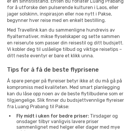
er en sinnstilstand. Enten du forlater Luang Prabang
for å utforske den pulserende kulturen i Laos, eller
jager solskinn, inspirasjon eller noe nytt i Pakse,
begynner hver reise med en enkelt bestilling.
Med Travellink kan du sammenligne hundrevis av
flyalternativer, mikse flyselskaper og sette sammen
en reiserute som passer din reisestil og ditt budsjett.
Vi kobler deg til uslåelige tilbud og viktige reisetips –
ditt neste eventyr er bare et klikk unna.
Tips for å få de beste flyprisene
Å spare penger på flyreiser betyr ikke at du må gå på
kompromiss med kvaliteten. Med smart planlegging
kan du låse opp noen av de beste flytilbudene som er
tilgjengelige. Slik finner du budsjettvennlige flyreiser
fra Luang Prabang til Pakse:
Fly midt i uken for bedre priser:
Tirsdager og
onsdager tilbyr vanligvis lavere priser
sammenlignet med helger eller dager med mye