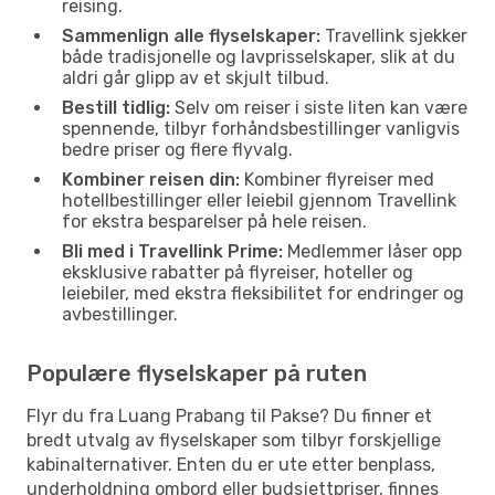
reising.
Sammenlign alle flyselskaper:
Travellink sjekker
både tradisjonelle og lavprisselskaper, slik at du
aldri går glipp av et skjult tilbud.
Bestill tidlig:
Selv om reiser i siste liten kan være
spennende, tilbyr forhåndsbestillinger vanligvis
bedre priser og flere flyvalg.
Kombiner reisen din:
Kombiner flyreiser med
hotellbestillinger eller leiebil gjennom Travellink
for ekstra besparelser på hele reisen.
Bli med i Travellink Prime:
Medlemmer låser opp
eksklusive rabatter på flyreiser, hoteller og
leiebiler, med ekstra fleksibilitet for endringer og
avbestillinger.
Populære flyselskaper på ruten
Flyr du fra Luang Prabang til Pakse? Du finner et
bredt utvalg av flyselskaper som tilbyr forskjellige
kabinalternativer. Enten du er ute etter benplass,
underholdning ombord eller budsjettpriser, finnes