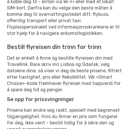
å koble deg til – enten via Wi-Fi eller med et lokalt
SIM-kort. Derfra kan du velge den beste måten å
komme deg til overnattingsstedet ditt: flybuss,
offentlig transport eller privat taxi.
Flyplasspersonalet ved informasjonsskrankene er til
stor hjelp for å navigere ankomstlogistikken.
Bestill flyreisen din trinn for trinn
Det er enkelt å finne og bestille flyreisen din med
Travellink. Bare skriv inn Lisboa og Gdańsk, velg
datoene dine, så viser vi deg de beste prisene, filtrert
etter hastighet, pris eller fleksibilitet. Vår «Smart
Choice»-kode fremhever flyreiser med toppverdi for
å spare deg tid og penger.
Se opp for prissvingninger
Prisene kan endre seg raskt, spesielt med begrenset
tilgjengelighet. Hvis du finner en pris som fungerer
for deg, ikke vent – bestill tidlig for å sikre den og