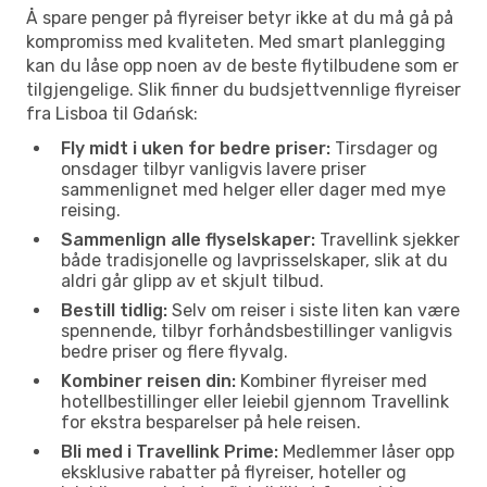
Å spare penger på flyreiser betyr ikke at du må gå på
kompromiss med kvaliteten. Med smart planlegging
kan du låse opp noen av de beste flytilbudene som er
tilgjengelige. Slik finner du budsjettvennlige flyreiser
fra Lisboa til Gdańsk:
Fly midt i uken for bedre priser:
Tirsdager og
onsdager tilbyr vanligvis lavere priser
sammenlignet med helger eller dager med mye
reising.
Sammenlign alle flyselskaper:
Travellink sjekker
både tradisjonelle og lavprisselskaper, slik at du
aldri går glipp av et skjult tilbud.
Bestill tidlig:
Selv om reiser i siste liten kan være
spennende, tilbyr forhåndsbestillinger vanligvis
bedre priser og flere flyvalg.
Kombiner reisen din:
Kombiner flyreiser med
hotellbestillinger eller leiebil gjennom Travellink
for ekstra besparelser på hele reisen.
Bli med i Travellink Prime:
Medlemmer låser opp
eksklusive rabatter på flyreiser, hoteller og