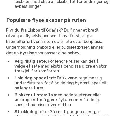
leiebiler, med ekstra fleksibilitet for endringer og
avbestillinger.
Populære flyselskaper på ruten
Flyr du fra Lisboa til Gdańsk? Du finner et bredt
utvalg av flyselskaper som tilbyr forskjellige
kabinalternativer. Enten du er ute etter benplass,
underholdning ombord eller budsjettpriser, finnes
det en flyreise som passer dine behov.
Velg riktig sete:
For lengre reiser kan det å
velge et sete med ekstra benplass gjøre en stor
forskjell for komforten.
Hold deg oppdatert:
Drikk vann regelmessig
under flyturen for å holde deg hydrert, spesielt
på lengre turer.
Blokker ut støy:
Ta med hodetelefoner eller
ørepropper for å gjøre flyturen mer fredelig,
spesielt på reiser over natten.
Strekk deg ofte:
Gå i midtgangen eller gjør