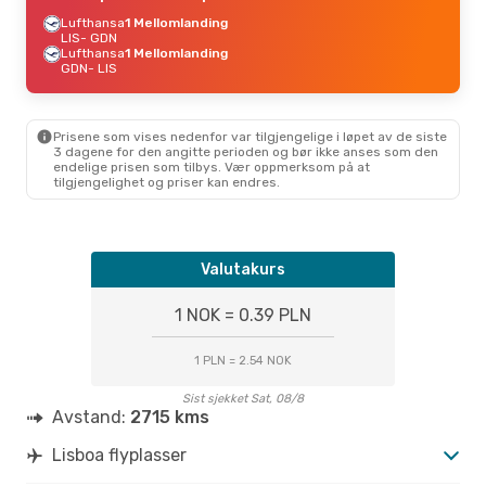
Lufthansa
1 Mellomlanding
LIS
- GDN
Lufthansa
1 Mellomlanding
GDN
- LIS
Prisene som vises nedenfor var tilgjengelige i løpet av de siste
3 dagene for den angitte perioden og bør ikke anses som den
endelige prisen som tilbys. Vær oppmerksom på at
tilgjengelighet og priser kan endres.
Valutakurs
1 NOK = 0.39 PLN
1 PLN = 2.54 NOK
Sist sjekket Sat, 08/8
Avstand:
2715 kms
Lisboa flyplasser