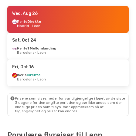
Tue, Sep 8
Wed, Aug 26
- Thu, Sep 10
Finnair
Renfe
Direkte
2 Mellomlandinger
Oslo
Madrid
- Leon
- Leon
Iberia
2 Mellomlandinger
Leon
- Oslo
Sat, Oct 24
Thu, Oct 15
Renfe
1 Mellomlanding
- Sun, Oct 18
Barcelona
- Leon
British Airways
2 Mellomlandinger
Oslo
- Leon
Iberia
2 Mellomlandinger
Fri, Oct 16
Leon
- Oslo
Iberia
Direkte
Barcelona
- Leon
Prisene som vises nedenfor var tilgjengelige i løpet av de siste
3 dagene for den angitte perioden og bør ikke anses som den
endelige prisen som tilbys. Vær oppmerksom på at
tilgjengelighet og priser kan endres.
Populære flyreiser til Leon