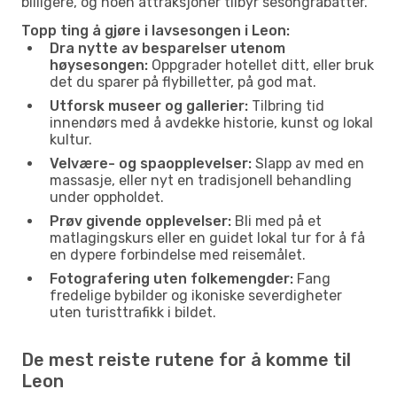
billigere, og noen attraksjoner tilbyr sesongrabatter.
Topp ting å gjøre i lavsesongen i Leon:
Dra nytte av besparelser utenom
høysesongen:
Oppgrader hotellet ditt, eller bruk
det du sparer på flybilletter, på god mat.
Utforsk museer og gallerier:
Tilbring tid
innendørs med å avdekke historie, kunst og lokal
kultur.
Velvære- og spaopplevelser:
Slapp av med en
massasje, eller nyt en tradisjonell behandling
under oppholdet.
Prøv givende opplevelser:
Bli med på et
matlagingskurs eller en guidet lokal tur for å få
en dypere forbindelse med reisemålet.
Fotografering uten folkemengder:
Fang
fredelige bybilder og ikoniske severdigheter
uten turisttrafikk i bildet.
De mest reiste rutene for å komme til
Leon