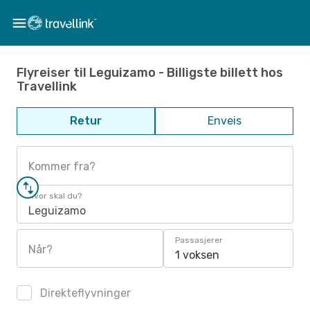
Flyreiser til Leguizamo - Billigste billett hos
Travellink
Retur
Enveis
Kommer fra?
Hvor skal du?
Leguizamo
Passasjerer
Når?
1 voksen
Direkteflyvninger