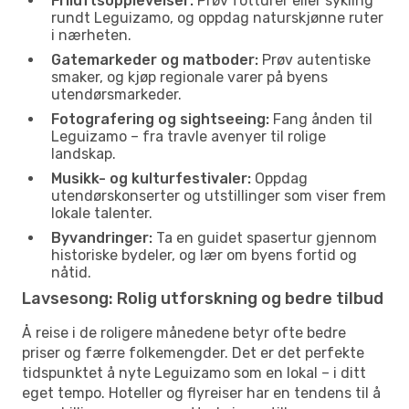
Friluftsopplevelser:
Prøv fotturer eller sykling
rundt Leguizamo, og oppdag naturskjønne ruter
i nærheten.
Gatemarkeder og matboder:
Prøv autentiske
smaker, og kjøp regionale varer på byens
utendørsmarkeder.
Fotografering og sightseeing:
Fang ånden til
Leguizamo – fra travle avenyer til rolige
landskap.
Musikk- og kulturfestivaler:
Oppdag
utendørskonserter og utstillinger som viser frem
lokale talenter.
Byvandringer:
Ta en guidet spasertur gjennom
historiske bydeler, og lær om byens fortid og
nåtid.
Lavsesong: Rolig utforskning og bedre tilbud
Å reise i de roligere månedene betyr ofte bedre
priser og færre folkemengder. Det er det perfekte
tidspunktet å nyte Leguizamo som en lokal – i ditt
eget tempo. Hoteller og flyreiser har en tendens til å