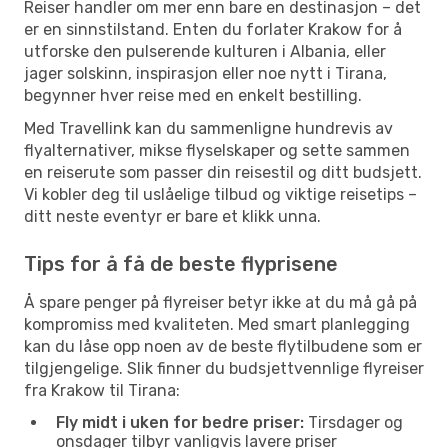
Reiser handler om mer enn bare en destinasjon – det
er en sinnstilstand. Enten du forlater Krakow for å
utforske den pulserende kulturen i Albania, eller
jager solskinn, inspirasjon eller noe nytt i Tirana,
begynner hver reise med en enkelt bestilling.
Med Travellink kan du sammenligne hundrevis av
flyalternativer, mikse flyselskaper og sette sammen
en reiserute som passer din reisestil og ditt budsjett.
Vi kobler deg til uslåelige tilbud og viktige reisetips –
ditt neste eventyr er bare et klikk unna.
Tips for å få de beste flyprisene
Å spare penger på flyreiser betyr ikke at du må gå på
kompromiss med kvaliteten. Med smart planlegging
kan du låse opp noen av de beste flytilbudene som er
tilgjengelige. Slik finner du budsjettvennlige flyreiser
fra Krakow til Tirana:
Fly midt i uken for bedre priser:
Tirsdager og
onsdager tilbyr vanligvis lavere priser