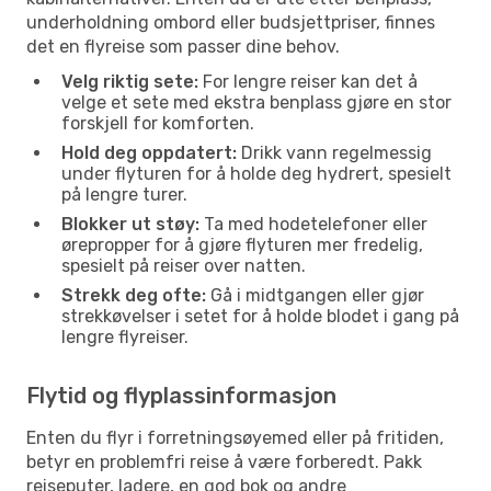
underholdning ombord eller budsjettpriser, finnes
det en flyreise som passer dine behov.
Velg riktig sete:
For lengre reiser kan det å
velge et sete med ekstra benplass gjøre en stor
forskjell for komforten.
Hold deg oppdatert:
Drikk vann regelmessig
under flyturen for å holde deg hydrert, spesielt
på lengre turer.
Blokker ut støy:
Ta med hodetelefoner eller
ørepropper for å gjøre flyturen mer fredelig,
spesielt på reiser over natten.
Strekk deg ofte:
Gå i midtgangen eller gjør
strekkøvelser i setet for å holde blodet i gang på
lengre flyreiser.
Flytid og flyplassinformasjon
Enten du flyr i forretningsøyemed eller på fritiden,
betyr en problemfri reise å være forberedt. Pakk
reiseputer, ladere, en god bok og andre