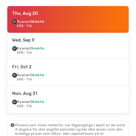
Fri, Aug 28
Thu, Aug 20
- Mon, Aug 31
Ryanair
Ryanair
Direkte
Direkte
KRK
KRK
- TIA
- TIA
Ryanair
Direkte
TIA
- KRK
Wed, Sep 9
Fri, Sep 11
Ryanair
Direkte
- Mon, Sep 14
KRK
- TIA
Ryanair
Direkte
KRK
- TIA
Ryanair
Direkte
Fri, Oct 2
TIA
- KRK
Ryanair
Direkte
KRK
- TIA
Mon, Aug 17
- Mon, Aug 24
Ryanair
Direkte
Mon, Aug 31
KRK
- TIA
Ryanair
Direkte
Ryanair
Direkte
TIA
- KRK
KRK
- TIA
Prisene som vises nedenfor var tilgjengelige i løpet av de siste
3 dagene for den angitte perioden og bør ikke anses som den
endelige prisen som tilbys. Vær oppmerksom på at