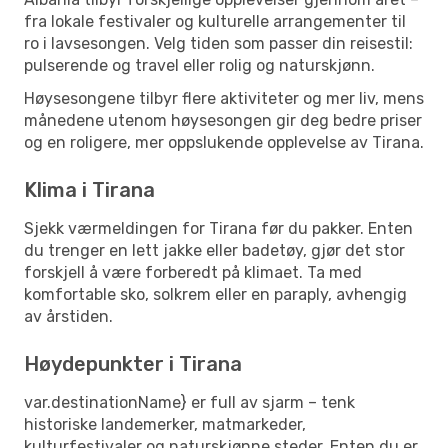
fra lokale festivaler og kulturelle arrangementer til
ro i lavsesongen. Velg tiden som passer din reisestil:
pulserende og travel eller rolig og naturskjønn.
Høysesongene tilbyr flere aktiviteter og mer liv, mens
månedene utenom høysesongen gir deg bedre priser
og en roligere, mer oppslukende opplevelse av Tirana.
Klima i Tirana
Sjekk værmeldingen for Tirana før du pakker. Enten
du trenger en lett jakke eller badetøy, gjør det stor
forskjell å være forberedt på klimaet. Ta med
komfortable sko, solkrem eller en paraply, avhengig
av årstiden.
Høydepunkter i Tirana
var.destinationName} er full av sjarm – tenk
historiske landemerker, matmarkeder,
kulturfestivaler og naturskjønne steder. Enten du er