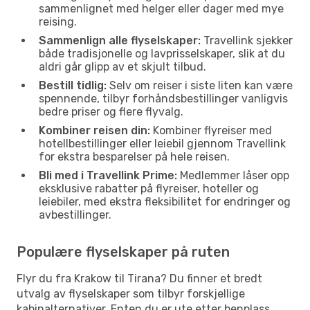
sammenlignet med helger eller dager med mye
reising.
Sammenlign alle flyselskaper:
Travellink sjekker
både tradisjonelle og lavprisselskaper, slik at du
aldri går glipp av et skjult tilbud.
Bestill tidlig:
Selv om reiser i siste liten kan være
spennende, tilbyr forhåndsbestillinger vanligvis
bedre priser og flere flyvalg.
Kombiner reisen din:
Kombiner flyreiser med
hotellbestillinger eller leiebil gjennom Travellink
for ekstra besparelser på hele reisen.
Bli med i Travellink Prime:
Medlemmer låser opp
eksklusive rabatter på flyreiser, hoteller og
leiebiler, med ekstra fleksibilitet for endringer og
avbestillinger.
Populære flyselskaper på ruten
Flyr du fra Krakow til Tirana? Du finner et bredt
utvalg av flyselskaper som tilbyr forskjellige
kabinalternativer. Enten du er ute etter benplass,