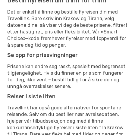
Bestill flyreisen din trinn for trinn
Det er enkelt å finne og bestille flyreisen din med
Travellink. Bare skriv inn Krakow og Tirana, velg
datoene dine, så viser vi deg de beste prisene, filtrert
etter hastighet, pris eller fleksibilitet. Vår «Smart
Choice»-kode fremhever flyreiser med toppverdi for
å spare deg tid og penger.
Se opp for prissvingninger
Prisene kan endre seg raskt, spesielt med begrenset
tilgjengelighet. Hvis du finner en pris som fungerer
for deg, ikke vent – bestill tidlig for å sikre den og
unngå overraskelser senere.
Reiser i siste liten
Travellink har også gode alternativer for spontane
reisende. Selv om du bestiller nær avreisedatoen,
hjelper vår tilbudsseksjon deg med å finne
konkurransedyktige flyreiser i siste liten fra Krakow
til Tirana. Bare vær fleksibel med tider og dager for