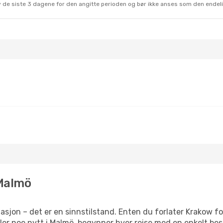
 av de siste 3 dagene for den angitte perioden og bør ikke anses som den ende
 Malmö
sjon – det er en sinnstilstand. Enten du forlater Krakow fo
eller noe nytt i Malmö, begynner hver reise med en enkelt best