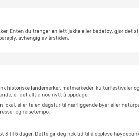
r. Enten du trenger en lett jakke eller badetøy, gjør det sto
paraply, avhengig av årstiden.
enk historiske landemerker, matmarkeder, kulturfestivaler o
ende, er det alltid noe nytt å oppdage.
lokal, eller ta en dagstur til nærliggende byer eller naturp
resser og reisetempo.
t 3 til 5 dager. Dette gir deg nok tid til å oppleve høydepu