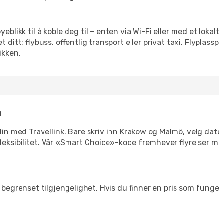
yeblikk til å koble deg til – enten via Wi-Fi eller med et lok
ditt: flybuss, offentlig transport eller privat taxi. Flypla
ikken.
n
n din med Travellink. Bare skriv inn Krakow og Malmö, velg dat
er fleksibilitet. Vår «Smart Choice»-kode fremhever flyreiser 
begrenset tilgjengelighet. Hvis du finner en pris som fungerer