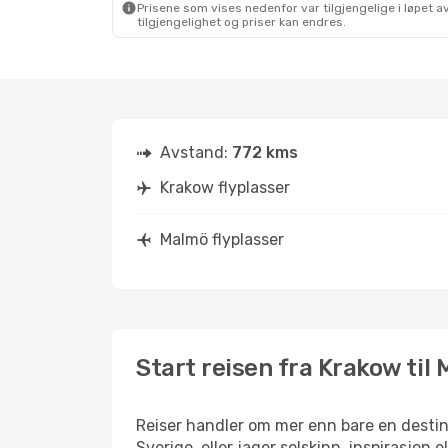
Prisene som vises nedenfor var tilgjengelige i løpet
tilgjengelighet og priser kan endres.
Avstand:
772 kms
Krakow flyplasser
Malmö flyplasser
Start reisen fra Krakow til
Reiser handler om mer enn bare en destina
Sverige, eller jager solskinn, inspirasjon 