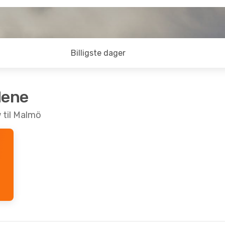
Billigste dager
dene
w til Malmö