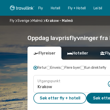
Fly
Hotell
Fly + Hotell
Lei bil
Fly
Sverige
Malmö
Krakow - Malmö
Oppdag lavprisflyvninger fra
Flyreiser
Hoteller
Fl
Retur
Enveis
Flere byer
Kun direktefly
Utgangspunkt
Søk etter fly + hotell
Søk ette