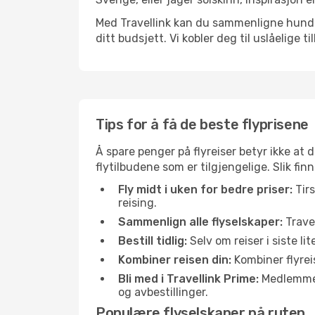
Med Travellink kan du sammenligne hundrev
ditt budsjett. Vi kobler deg til uslåelige t
Tips for å få de beste flyprisene
Å spare penger på flyreiser betyr ikke a
flytilbudene som er tilgjengelige. Slik fin
Fly midt i uken for bedre priser:
Tirs
reising.
Sammenlign alle flyselskaper:
Travel
Bestill tidlig:
Selv om reiser i siste li
Kombiner reisen din:
Kombiner flyreis
Bli med i Travellink Prime:
Medlemmer l
og avbestillinger.
Populære flyselskaper på ruten