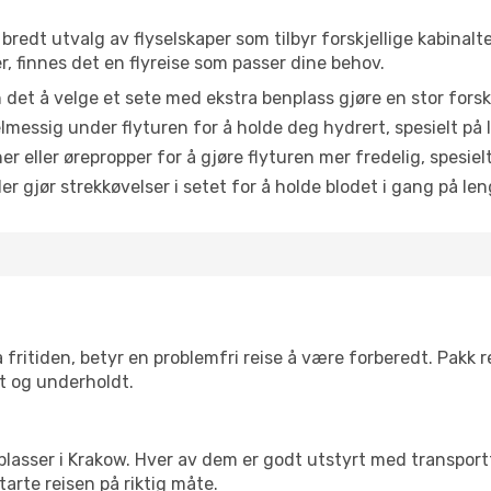
 bredt utvalg av flyselskaper som tilbyr forskjellige kabinalt
, finnes det en flyreise som passer dine behov.
n det å velge et sete med ekstra benplass gjøre en stor forsk
messig under flyturen for å holde deg hydrert, spesielt på l
 eller ørepropper for å gjøre flyturen mer fredelig, spesielt
r gjør strekkøvelser i setet for å holde blodet i gang på leng
 fritiden, betyr en problemfri reise å være forberedt. Pakk 
t og underholdt.
 flyplasser i Krakow. Hver av dem er godt utstyrt med transpor
arte reisen på riktig måte.