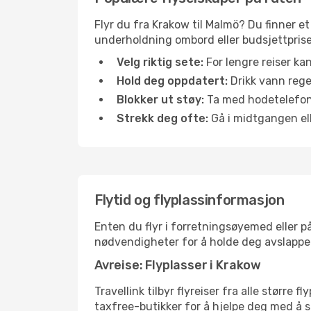
Flyr du fra Krakow til Malmö? Du finner et
underholdning ombord eller budsjettpriser
Velg riktig sete:
For lengre reiser ka
Hold deg oppdatert:
Drikk vann regel
Blokker ut støy:
Ta med hodetelefoner
Strekk deg ofte:
Gå i midtgangen elle
Flytid og flyplassinformasjon
Enten du flyr i forretningsøyemed eller på
nødvendigheter for å holde deg avslappe
Avreise: Flyplasser i Krakow
Travellink tilbyr flyreiser fra alle større
taxfree-butikker for å hjelpe deg med å st