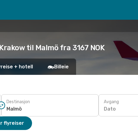
 Krakow til Malmö fra 3167 NOK
yreise + hotell
Billeie
Destinasjon
Avgang
Dato
r flyreiser