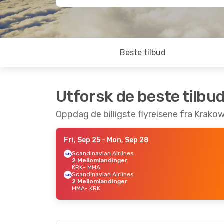
Beste tilbud
Utforsk de beste tilbu
Oppdag de billigste flyreisene fra Krako
Fri, Sep 25
- Mon, Sep 28
Scandinavian Airlines
2 Mellomlandinger
KRK
- MMA
Scandinavian Airlines
2 Mellomlandinger
MMA
- KRK