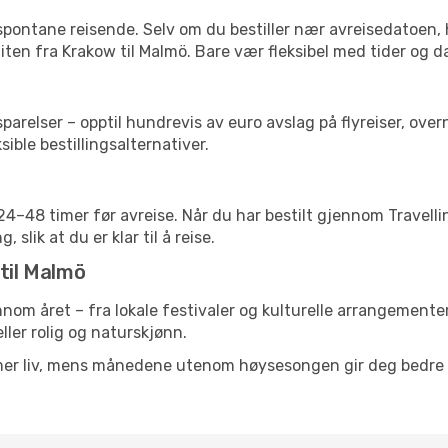
 spontane reisende. Selv om du bestiller nær avreisedatoen,
 liten fra Krakow til Malmö. Bare vær fleksibel med tider og d
relser – opptil hundrevis av euro avslag på flyreiser, overn
sible bestillingsalternativer.
g 24–48 timer før avreise. Når du har bestilt gjennom Travel
 slik at du er klar til å reise.
 til Malmö
ennom året – fra lokale festivaler og kulturelle arrangementer
eller rolig og naturskjønn.
 mer liv, mens månedene utenom høysesongen gir deg bedre p