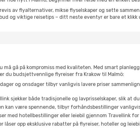
is av flyalternativer, mikse flyselskaper og sette sammen e
ilbud og viktige reisetips – ditt neste eventyr er bare et klikk
t du må gå på kompromiss med kvaliteten. Med smart planlegg
ner du budsjettvennlige flyreiser fra Krakow til Malmö:
dager og onsdager tilbyr vanligvis lavere priser sammenlig
link sjekker både tradisjonelle og lavprisselskaper, slik at du 
ten kan være spennende, tilbyr forhåndsbestillinger vanligvis 
er med hotellbestillinger eller leiebil gjennom Travellink for
åser opp eksklusive rabatter på flyreiser, hoteller og leiebil