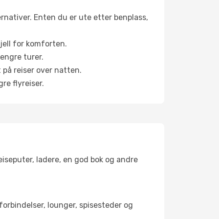
ernativer. Enten du er ute etter benplass,
jell for komforten.
engre turer.
 på reiser over natten.
re flyreiser.
reiseputer, ladere, en god bok og andre
tforbindelser, lounger, spisesteder og