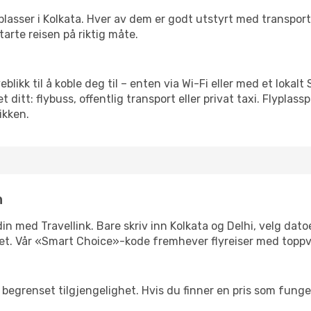
 flyplasser i Kolkata. Hver av dem er godt utstyrt med transpo
arte reisen på riktig måte.
yeblikk til å koble deg til – enten via Wi-Fi eller med et loka
ditt: flybuss, offentlig transport eller privat taxi. Flypla
ikken.
n
 din med Travellink. Bare skriv inn Kolkata og Delhi, velg dato
ibilitet. Vår «Smart Choice»-kode fremhever flyreiser med topp
begrenset tilgjengelighet. Hvis du finner en pris som fungerer