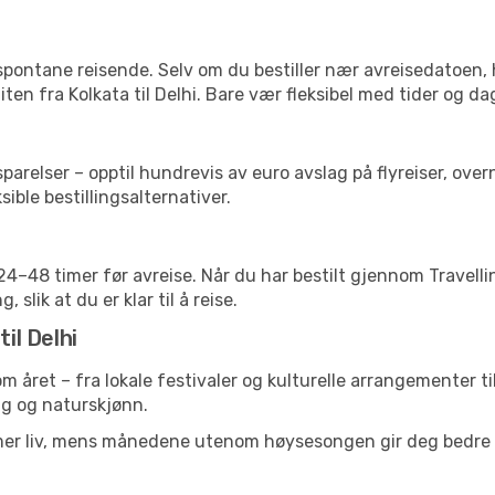
 spontane reisende. Selv om du bestiller nær avreisedatoen,
liten fra Kolkata til Delhi. Bare vær fleksibel med tider og da
relser – opptil hundrevis av euro avslag på flyreiser, overn
sible bestillingsalternativer.
g 24–48 timer før avreise. Når du har bestilt gjennom Travel
 slik at du er klar til å reise.
il Delhi
nom året – fra lokale festivaler og kulturelle arrangementer t
lig og naturskjønn.
 mer liv, mens månedene utenom høysesongen gir deg bedre p