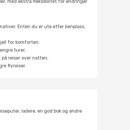
er, med ekstra fleksibilitet for endringer
ernativer. Enten du er ute etter benplass,
jell for komforten.
engre turer.
 på reiser over natten.
re flyreiser.
reiseputer, ladere, en god bok og andre