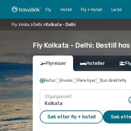
Fly
Hotell
Fly + Hotell
Lei bil
Fly
India
Delhi
Kolkata - Delhi
Fly Kolkata - Delhi: Bestill hos
Flyreiser
Hoteller
Fl
Retur
Enveis
Flere byer
Kun direktefly
Utgangspunkt
Søk etter fly + hotell
Søk ette