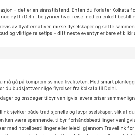
sjon – det er en sinnstilstand. Enten du forlater Kolkata f
er noe nytt i Delhi, begynner hver reise med en enkelt bestilli
is av flyalternativer, mikse flyselskaper og sette sammen e
ilbud og viktige reisetips – ditt neste eventyr er bare et klikk
t du må gå på kompromiss med kvaliteten. Med smart planlegg
er du budsjettvennlige flyreiser fra Kolkata til Delhi:
dager og onsdager tilbyr vanligvis lavere priser sammenlig
link sjekker både tradisjonelle og lavprisselskaper, slik at du 
ten kan være spennende, tilbyr forhåndsbestillinger vanligvis 
er med hotellbestillinger eller leiebil gjennom Travellink for