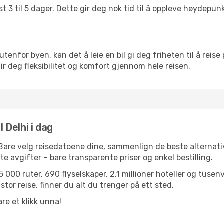
t 3 til 5 dager. Dette gir deg nok tid til å oppleve høydepu
utenfor byen, kan det å leie en bil gi deg friheten til å reise
gir deg fleksibilitet og komfort gjennom hele reisen.
l Delhi i dag
 Bare velg reisedatoene dine, sammenlign de beste alternativ
ulte avgifter – bare transparente priser og enkel bestilling.
 000 ruter, 690 flyselskaper, 2,1 millioner hoteller og tusen
stor reise, finner du alt du trenger på ett sted.
re et klikk unna!