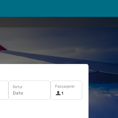
Passasjerer
Retur
Dato
1