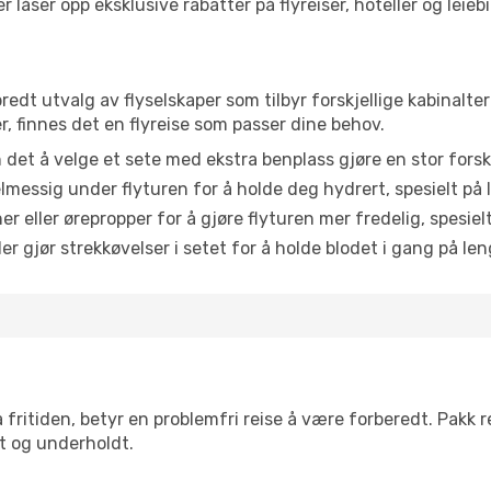
åser opp eksklusive rabatter på flyreiser, hoteller og leiebil
 bredt utvalg av flyselskaper som tilbyr forskjellige kabinalt
, finnes det en flyreise som passer dine behov.
n det å velge et sete med ekstra benplass gjøre en stor forsk
messig under flyturen for å holde deg hydrert, spesielt på l
 eller ørepropper for å gjøre flyturen mer fredelig, spesielt
r gjør strekkøvelser i setet for å holde blodet i gang på leng
 fritiden, betyr en problemfri reise å være forberedt. Pakk 
t og underholdt.