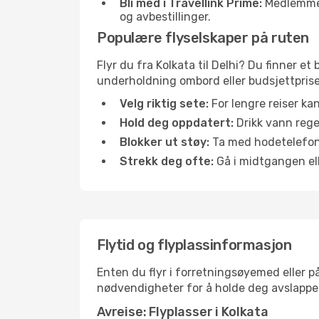
Bli med i Travellink Prime:
Medlemmer l
og avbestillinger.
Populære flyselskaper på ruten
Flyr du fra Kolkata til Delhi? Du finner et
underholdning ombord eller budsjettpriser
Velg riktig sete:
For lengre reiser ka
Hold deg oppdatert:
Drikk vann regel
Blokker ut støy:
Ta med hodetelefoner
Strekk deg ofte:
Gå i midtgangen elle
Flytid og flyplassinformasjon
Enten du flyr i forretningsøyemed eller på
nødvendigheter for å holde deg avslappe
Avreise: Flyplasser i Kolkata