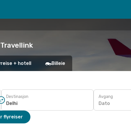
 Travellink
yreise + hotell
Billeie
Destinasjon
Avgang
Dato
r flyreiser