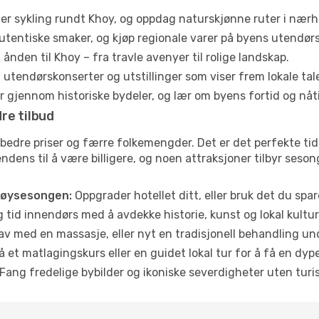
ler sykling rundt Khoy, og oppdag naturskjønne ruter i nærh
utentiske smaker, og kjøp regionale varer på byens utendør
ånden til Khoy – fra travle avenyer til rolige landskap.
tendørskonserter og utstillinger som viser frem lokale tal
 gjennom historiske bydeler, og lær om byens fortid og nåt
re tilbud
 bedre priser og færre folkemengder. Det er det perfekte tid
endens til å være billigere, og noen attraksjoner tilbyr seson
høysesongen:
Oppgrader hotellet ditt, eller bruk det du spare
g tid innendørs med å avdekke historie, kunst og lokal kultur
av med en massasje, eller nyt en tradisjonell behandling un
 et matlagingskurs eller en guidet lokal tur for å få en dy
Fang fredelige bybilder og ikoniske severdigheter uten turistt