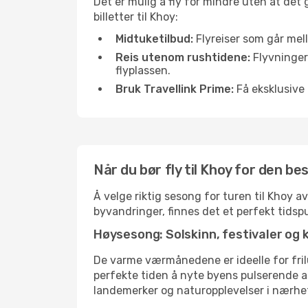
Det er mulig å fly for mindre uten at det
billetter til Khoy:
Midtuketilbud:
Flyreiser som går mell
Reis utenom rushtidene:
Flyvninger 
flyplassen.
Bruk Travellink Prime:
Få eksklusive 
Når du bør fly til Khoy for den b
Å velge riktig sesong for turen til Khoy a
byvandringer, finnes det et perfekt tidspu
Høysesong: Solskinn, festivaler og 
De varme værmånedene er ideelle for friluf
perfekte tiden å nyte byens pulserende 
landemerker og naturopplevelser i nærhe