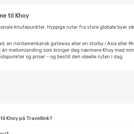
e til Khoy
sjonale knutepunkter. Hyppige ruter fra store globale byer sik
d, en nordamerikansk gateway eller en storby i Asia eller Mi
ed én mellomlanding som bringer deg nærmere Khoy med mini
tidspunkter og priser – og bestill den ideelle ruten i dag.
til Khoy på Travellink?
hoy?