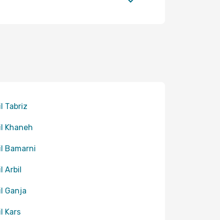
il Tabriz
til Khaneh
til Bamarni
il Arbil
il Ganja
il Kars