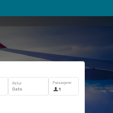
Passasjerer
Retur
Dato
1