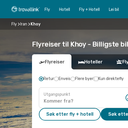
Fly
Hotell
Fly + Hotell
Lei bil
Fly
Iran
Khoy
Flyreiser til Khoy - Billigste bi
Flyreiser
Hoteller
Fl
Retur
Enveis
Flere byer
Kun direktefly
Utgangspunkt
Søk etter fly + hotell
Søk ette