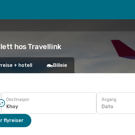
llett hos Travellink
yreise + hotell
Billeie
Destinasjon
Avgang
Dato
r flyreiser