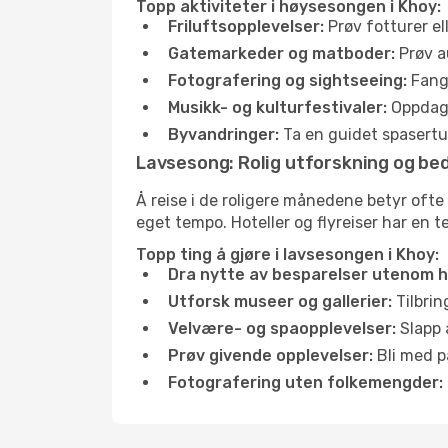
Topp aktiviteter i høysesongen i Khoy:
Friluftsopplevelser:
Prøv fotturer el
Gatemarkeder og matboder:
Prøv a
Fotografering og sightseeing:
Fang 
Musikk- og kulturfestivaler:
Oppdag u
Byvandringer:
Ta en guidet spasertur
Lavsesong: Rolig utforskning og bed
Å reise i de roligere månedene betyr ofte
eget tempo. Hoteller og flyreiser har en t
Topp ting å gjøre i lavsesongen i Khoy:
Dra nytte av besparelser utenom 
Utforsk museer og gallerier:
Tilbrin
Velvære- og spaopplevelser:
Slapp 
Prøv givende opplevelser:
Bli med på
Fotografering uten folkemengder: