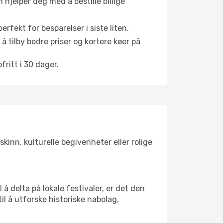
hjelper deg med å bestille billige
rfekt for besparelser i siste liten.
å tilby bedre priser og kortere køer på
ritt i 30 dager.
kinn, kulturelle begivenheter eller rolige
å delta på lokale festivaler, er det den
 å utforske historiske nabolag,