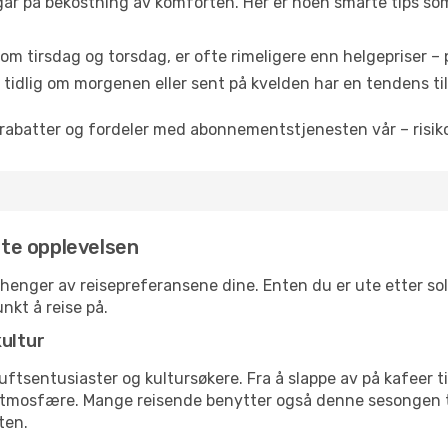
 går på bekostning av komforten. Her er noen smarte tips som 
om tirsdag og torsdag, er ofte rimeligere enn helgepriser – pe
tidlig om morgenen eller sent på kvelden har en tendens til 
rabatter og fordeler med abonnementstjenesten vår – risikof
este opplevelsen
vhenger av reisepreferansene dine. Enten du er ute etter sols
nkt å reise på.
kultur
tsentusiaster og kultursøkere. Fra å slappe av på kafeer til 
atmosfære. Mange reisende benytter også denne sesongen til
ten.