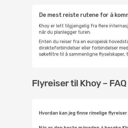
De mest reiste rutene for å komm
Khoy er lett tilgjengelig fra flere interna
når du planlegger turen.
Enten du reiser fra en europeisk hovedsta
direkteforbindelser eller forbindelser m
søkefiltre til å sammenligne flyselskaper, 
Flyreiser til Khoy – FAQ
Hvordan kan jeg finne rimelige flyreiser 
Når er den beste måneden å besøke K