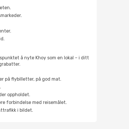
eten.
smarkeder.
enter.
id.
spunktet å nyte Khoy som en lokal – i ditt
grabatter.
r på flybilletter, på god mat.
.
der oppholdet.
pere forbindelse med reisemålet.
rafikk i bildet.