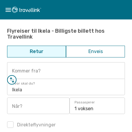
Flyreiser til Ikela - Billigste billett hos
Travellink
Retur
Enveis
Kommer fra?
Hvor skal du?
Ikela
Passasjerer
Når?
1 voksen
Direkteflyvninger