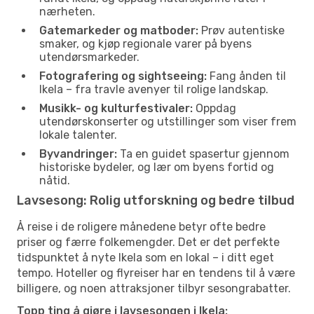
nærheten.
Gatemarkeder og matboder:
Prøv autentiske
smaker, og kjøp regionale varer på byens
utendørsmarkeder.
Fotografering og sightseeing:
Fang ånden til
Ikela – fra travle avenyer til rolige landskap.
Musikk- og kulturfestivaler:
Oppdag
utendørskonserter og utstillinger som viser frem
lokale talenter.
Byvandringer:
Ta en guidet spasertur gjennom
historiske bydeler, og lær om byens fortid og
nåtid.
Lavsesong: Rolig utforskning og bedre tilbud
Å reise i de roligere månedene betyr ofte bedre
priser og færre folkemengder. Det er det perfekte
tidspunktet å nyte Ikela som en lokal – i ditt eget
tempo. Hoteller og flyreiser har en tendens til å være
billigere, og noen attraksjoner tilbyr sesongrabatter.
Topp ting å gjøre i lavsesongen i Ikela: