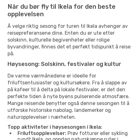
Når du bør fly til Ikela for den beste
opplevelsen
Å velge riktig sesong for turen til Ikela avhenger av
reisepreferansene dine. Enten du er ute etter
solskinn, kulturelle begivenheter eller rolige
byvandringer, finnes det et perfekt tidspunkt å reise
på.
Høysesong: Solskinn, festivaler og kultur
De varme værmånedene er ideelle for
friluftsentusiaster og kultursøkere. Fra å slappe av
på kafeer til å delta på lokale festivaler, er det den
perfekte tiden å nyte byens pulserende atmosfære.
Mange reisende benytter også denne sesongen til å
utforske historiske nabolag, landemerker og
naturopplevelser i nærheten.
Topp aktiviteter i høysesongen i Ikela:
Friluftsopplevelser:
Prøv fotturer eller sykling
rundt Ikela, og oppdag naturskjønne ruter i