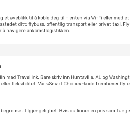
 et øyeblikk til å koble deg til – enten via Wi-Fi eller med e
edet ditt: flybuss, offentlig transport eller privat taxi. F
or å navigere ankomstlogistikken.
n
n din med Travellink. Bare skriv inn Huntsville, AL og Washing
is eller fleksibilitet. Vår «Smart Choice»-kode fremhever fly
begrenset tilgjengelighet. Hvis du finner en pris som fungerer