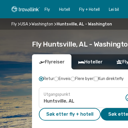
Fly
Hotell
Fly + Hotell
Lei bil
Fly
USA
Washington
Huntsville, AL - Washington
Fly Huntsville, AL - Washington
Flyreiser
Hoteller
Fl
Retur
Enveis
Flere byer
Kun direktefly
Utgangspunkt
Søk etter fly + hotell
Søk ette