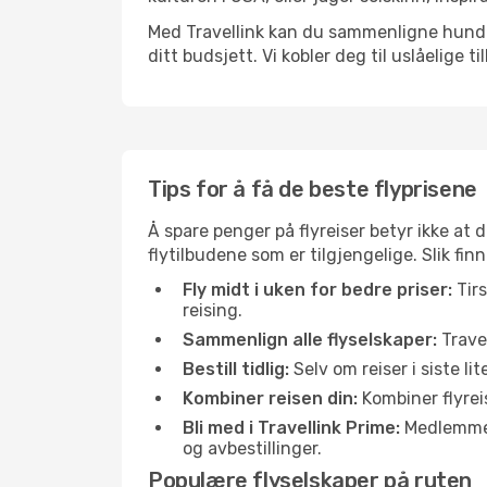
Med Travellink kan du sammenligne hundrev
ditt budsjett. Vi kobler deg til uslåelige t
Tips for å få de beste flyprisene
Å spare penger på flyreiser betyr ikke a
flytilbudene som er tilgjengelige. Slik fin
Fly midt i uken for bedre priser:
Tirs
reising.
Sammenlign alle flyselskaper:
Travel
Bestill tidlig:
Selv om reiser i siste li
Kombiner reisen din:
Kombiner flyreis
Bli med i Travellink Prime:
Medlemmer l
og avbestillinger.
Populære flyselskaper på ruten