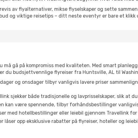
is av flyalternativer, mikse flyselskaper og sette sammen e
ilbud og viktige reisetips – ditt neste eventyr er bare et klikk
t du må gå på kompromiss med kvaliteten. Med smart planlegg
ner du budsjettvennlige flyreiser fra Huntsville, AL til Washi
dager og onsdager tilbyr vanligvis lavere priser sammenlig
link sjekker både tradisjonelle og lavprisselskaper, slik at du 
ten kan være spennende, tilbyr forhåndsbestillinger vanligvis 
er med hotellbestillinger eller leiebil gjennom Travellink for
åser opp eksklusive rabatter på flyreiser, hoteller og leiebil