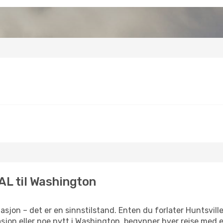
 AL til Washington
sjon – det er en sinnstilstand. Enten du forlater Huntsvill
rasjon eller noe nytt i Washington, begynner hver reise med e