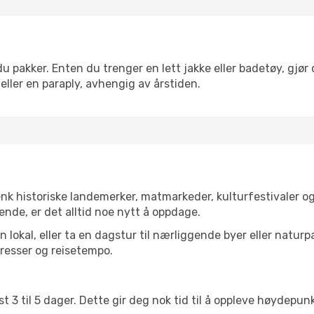
pakker. Enten du trenger en lett jakke eller badetøy, gjør d
eller en paraply, avhengig av årstiden.
enk historiske landemerker, matmarkeder, kulturfestivaler o
ende, er det alltid noe nytt å oppdage.
lokal, eller ta en dagstur til nærliggende byer eller naturp
resser og reisetempo.
t 3 til 5 dager. Dette gir deg nok tid til å oppleve høydepu