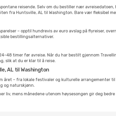
 spontane reisende. Selv om du bestiller nær avreisedatoen,
liten fra Huntsville, AL til Washington. Bare vær fleksibel m
relser – opptil hundrevis av euro avslag på flyreiser, overn
sible bestillingsalternativer.
g 24–48 timer før avreise. Når du har bestilt gjennom Travel
 slik at du er klar til å reise.
le, AL til Washington
m året – fra lokale festivaler og kulturelle arrangementer ti
lig og naturskjønn.
 mer liv, mens månedene utenom høysesongen gir deg bedre p