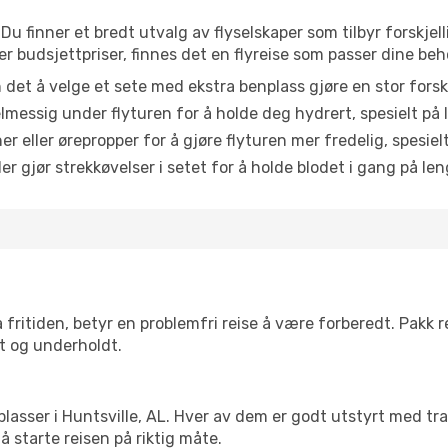
 Du finner et bredt utvalg av flyselskaper som tilbyr forskjel
r budsjettpriser, finnes det en flyreise som passer dine beh
n det å velge et sete med ekstra benplass gjøre en stor forsk
messig under flyturen for å holde deg hydrert, spesielt på l
 eller ørepropper for å gjøre flyturen mer fredelig, spesielt
r gjør strekkøvelser i setet for å holde blodet i gang på leng
 fritiden, betyr en problemfri reise å være forberedt. Pakk 
t og underholdt.
 flyplasser i Huntsville, AL. Hver av dem er godt utstyrt med t
 starte reisen på riktig måte.