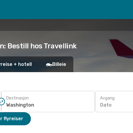
: Bestill hos Travellink
yreise + hotell
Billeie
Destinasjon
Avgang
Dato
r flyreiser