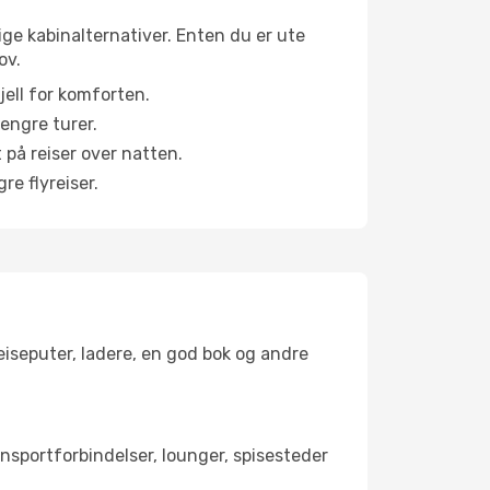
lige kabinalternativer. Enten du er ute
ov.
jell for komforten.
engre turer.
 på reiser over natten.
re flyreiser.
reiseputer, ladere, en god bok og andre
ransportforbindelser, lounger, spisesteder