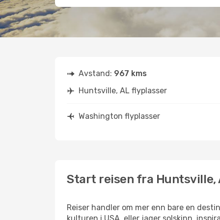
Avstand:
967 kms
Huntsville, AL flyplasser
Washington flyplasser
Start reisen fra Huntsville,
Reiser handler om mer enn bare en destina
kulturen i USA, eller jager solskinn, inspi