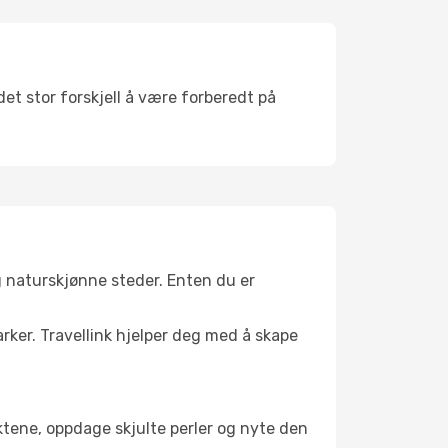
et stor forskjell å være forberedt på
g naturskjønne steder. Enten du er
arker. Travellink hjelper deg med å skape
nktene, oppdage skjulte perler og nyte den