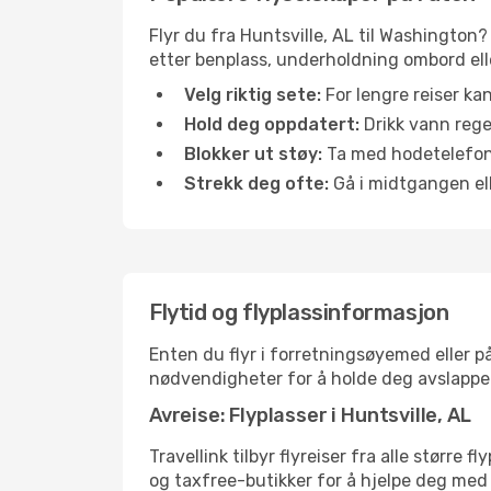
Flyr du fra Huntsville, AL til Washington?
etter benplass, underholdning ombord elle
Velg riktig sete:
For lengre reiser ka
Hold deg oppdatert:
Drikk vann regel
Blokker ut støy:
Ta med hodetelefoner
Strekk deg ofte:
Gå i midtgangen elle
Flytid og flyplassinformasjon
Enten du flyr i forretningsøyemed eller på
nødvendigheter for å holde deg avslappe
Avreise: Flyplasser i Huntsville, AL
Travellink tilbyr flyreiser fra alle større
og taxfree-butikker for å hjelpe deg med å