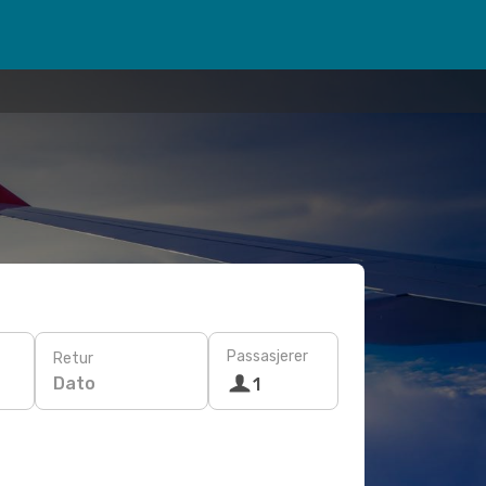
Passasjerer
Retur
Dato
1