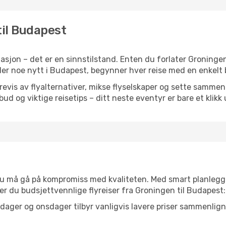
til Budapest
sjon – det er en sinnstilstand. Enten du forlater Groningen
eller noe nytt i Budapest, begynner hver reise med en enkelt b
is av flyalternativer, mikse flyselskaper og sette sammen e
ilbud og viktige reisetips – ditt neste eventyr er bare et klikk
t du må gå på kompromiss med kvaliteten. Med smart planlegg
nner du budsjettvennlige flyreiser fra Groningen til Budapest:
dager og onsdager tilbyr vanligvis lavere priser sammenlig