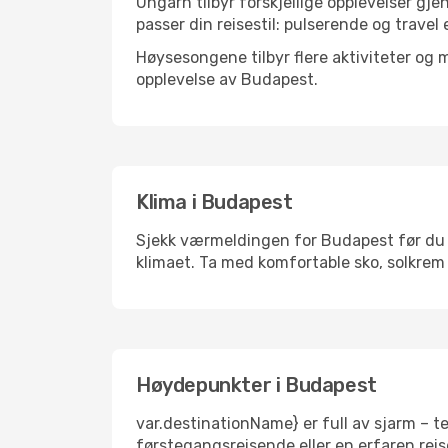
Ungarn tilbyr forskjellige opplevelser gje
passer din reisestil: pulserende og travel 
Høysesongene tilbyr flere aktiviteter og
opplevelse av Budapest.
Klima i Budapest
Sjekk værmeldingen for Budapest før du pa
klimaet. Ta med komfortable sko, solkrem 
Høydepunkter i Budapest
var.destinationName} er full av sjarm – t
førstegangsreisende eller en erfaren reis