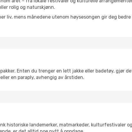
nnom året – fra lokale festivaler og kulturelle arrangementer
eller rolig og naturskjønn.
 mer liv, mens månedene utenom høysesongen gir deg bedre p
kker. Enten du trenger en lett jakke eller badetøy, gjør det
eller en paraply, avhengig av årstiden.
enk historiske landemerker, matmarkeder, kulturfestivaler o
ende, er det alltid noe nytt å oppdage.