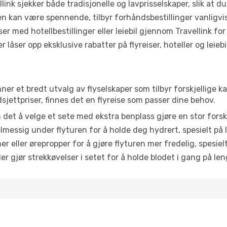
link sjekker både tradisjonelle og lavprisselskaper, slik at du 
ten kan være spennende, tilbyr forhåndsbestillinger vanligvis 
er med hotellbestillinger eller leiebil gjennom Travellink for
åser opp eksklusive rabatter på flyreiser, hoteller og leiebil
ner et bredt utvalg av flyselskaper som tilbyr forskjellige k
jettpriser, finnes det en flyreise som passer dine behov.
n det å velge et sete med ekstra benplass gjøre en stor forsk
messig under flyturen for å holde deg hydrert, spesielt på l
 eller ørepropper for å gjøre flyturen mer fredelig, spesielt
r gjør strekkøvelser i setet for å holde blodet i gang på leng