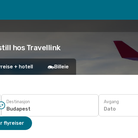
ill hos Travellink
yreise + hotell
Billeie
Destinasjon
Avgang
Dato
r flyreiser