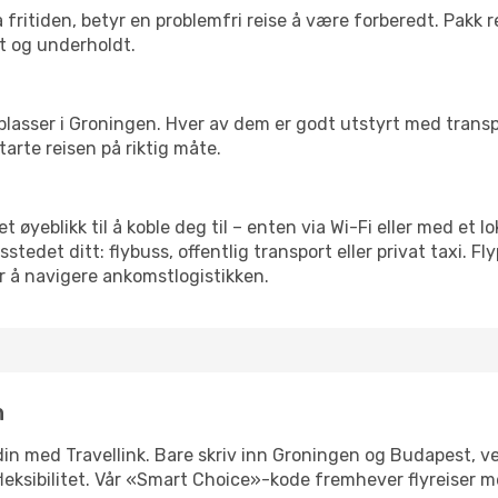
 fritiden, betyr en problemfri reise å være forberedt. Pakk 
t og underholdt.
 flyplasser i Groningen. Hver av dem er godt utstyrt med tran
arte reisen på riktig måte.
t øyeblikk til å koble deg til – enten via Wi-Fi eller med et 
edet ditt: flybuss, offentlig transport eller privat taxi. F
or å navigere ankomstlogistikken.
n
n din med Travellink. Bare skriv inn Groningen og Budapest, v
er fleksibilitet. Vår «Smart Choice»-kode fremhever flyreiser 