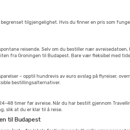
begrenset tilgjengelighet. Hvis du finner en pris som fungerer
 spontane reisende. Selv om du bestiller nær avreisedatoen,
 liten fra Groningen til Budapest. Bare vær fleksibel med tid
relser – opptil hundrevis av euro avslag på flyreiser, overn
sible bestillingsalternativer.
g 24–48 timer før avreise. Når du har bestilt gjennom Travel
 slik at du er klar til å reise.
en til Budapest