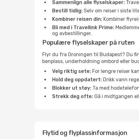
Sammenlign alle flyselskaper:
Travel
Bestill tidlig:
Selv om reiser i siste li
Kombiner reisen din:
Kombiner flyreis
Bli med i Travellink Prime:
Medlemmer l
og avbestillinger.
Populære flyselskaper på ruten
Flyr du fra Groningen til Budapest? Du fin
benplass, underholdning ombord eller buds
Velg riktig sete:
For lengre reiser ka
Hold deg oppdatert:
Drikk vann regel
Blokker ut støy:
Ta med hodetelefoner
Strekk deg ofte:
Gå i midtgangen elle
Flytid og flyplassinformasjon