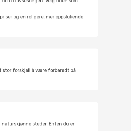
 til ro i lavsesongen. Velg tiden som
riser og en roligere, mer oppslukende
 stor forskjell å være forberedt på
g naturskjønne steder. Enten du er