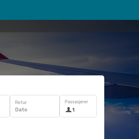
Passasjerer
Retur
Dato
1