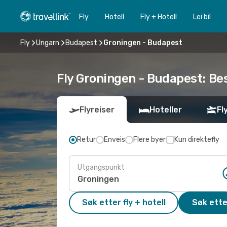
Fly
Hotell
Fly + Hotell
Lei bil
Fly
Ungarn
Budapest
Groningen - Budapest
Fly Groningen - Budapest: Best
Flyreiser
Hoteller
Fl
Retur
Enveis
Flere byer
Kun direktefly
Utgangspunkt
Søk etter fly + hotell
Søk ette