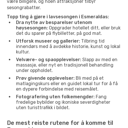
være billigere, og noen attraksjoner tilbyr
sesongrabatter.
Topp ting å gjøre i lavsesongen i Esmeraldas:
Dra nytte av besparelser utenom
høysesongen:
Oppgrader hotellet ditt, eller bruk
det du sparer på flybilletter, på god mat.
Utforsk museer og gallerier:
Tilbring tid
innendørs med å avdekke historie, kunst og lokal
kultur.
Velvære- og spaopplevelser:
Slapp av med en
massasje, eller nyt en tradisjonell behandling
under oppholdet.
Prøv givende opplevelser:
Bli med på et
matlagingskurs eller en guidet lokal tur for å få
en dypere forbindelse med reisemålet.
Fotografering uten folkemengder:
Fang
fredelige bybilder og ikoniske severdigheter
uten turisttrafikk i bildet.
De mest reiste rutene for å komme til