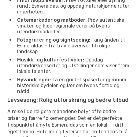
Friluftsopplevelser:
Prøv fotturer eller sykling
rundt Esmeraldas, og oppdag naturskjønne ruter
i nærheten.
Gatemarkeder og matboder:
Prøv autentiske
smaker, og kjøp regionale varer på byens
utendørsmarkeder.
Fotografering og sightseeing:
Fang ånden til
Esmeraldas – fra travle avenyer til rolige
landskap.
Musikk- og kulturfestivaler:
Oppdag
utendørskonserter og utstillinger som viser frem
lokale talenter.
Byvandringer:
Ta en guidet spasertur gjennom
historiske bydeler, og lær om byens fortid og
nåtid.
Lavsesong: Rolig utforskning og bedre tilbud
Å reise i de roligere månedene betyr ofte bedre
priser og færre folkemengder. Det er det perfekte
tidspunktet å nyte Esmeraldas som en lokal – i ditt
eget tempo. Hoteller og flyreiser har en tendens til å