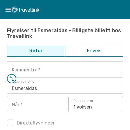
Flyreiser til Esmeraldas - Billigste billett hos
Travellink
Retur
Enveis
Kommer fra?
Hvor skal du?
Esmeraldas
Passasjerer
Når?
1 voksen
Direkteflyvninger