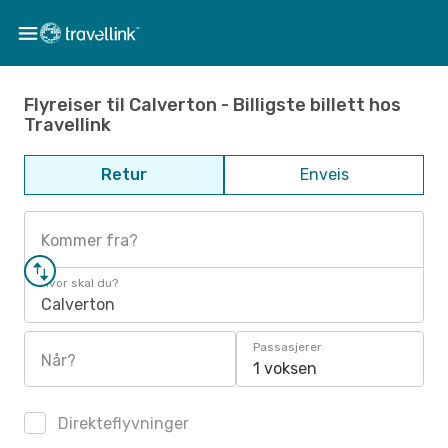
Flyreiser til Calverton - Billigste billett hos
Travellink
Retur
Enveis
Kommer fra?
Hvor skal du?
Calverton
Passasjerer
Når?
1 voksen
Direkteflyvninger