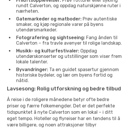
Friluftsopplevelser:
Prøv fotturer eller sykling
rundt Calverton, og oppdag naturskjønne ruter i
nærheten.
Gatemarkeder og matboder:
Prøv autentiske
smaker, og kjøp regionale varer på byens
utendørsmarkeder.
Fotografering og sightseeing:
Fang ånden til
Calverton – fra travle avenyer til rolige landskap.
Musikk- og kulturfestivaler:
Oppdag
utendørskonserter og utstillinger som viser frem
lokale talenter.
Byvandringer:
Ta en guidet spasertur gjennom
historiske bydeler, og lær om byens fortid og
nåtid.
Lavsesong: Rolig utforskning og bedre tilbud
Å reise i de roligere månedene betyr ofte bedre
priser og færre folkemengder. Det er det perfekte
tidspunktet å nyte Calverton som en lokal – i ditt
eget tempo. Hoteller og flyreiser har en tendens til å
være billigere, og noen attraksjoner tilbyr