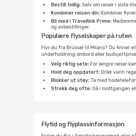
Bestill tidlig:
Selv om reiser i siste li
Kombiner reisen din:
Kombiner flyreis
Bli med i Travellink Prime:
Medlemmer l
og avbestillinger.
Populære flyselskaper på ruten
Flyr du fra Brüssel til Milano? Du finner e
underholdning ombord eller budsjettpriser
Velg riktig sete:
For lengre reiser ka
Hold deg oppdatert:
Drikk vann regel
Blokker ut støy:
Ta med hodetelefoner
Strekk deg ofte:
Gå i midtgangen elle
Flytid og flyplassinformasjon
Enten du flyr i forretningsøyemed eller på