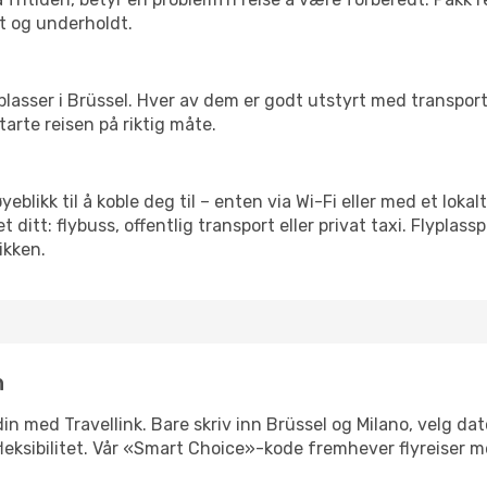
t og underholdt.
 flyplasser i Brüssel. Hver av dem er godt utstyrt med transpo
arte reisen på riktig måte.
øyeblikk til å koble deg til – enten via Wi-Fi eller med et lok
ditt: flybuss, offentlig transport eller privat taxi. Flypla
ikken.
n
 din med Travellink. Bare skriv inn Brüssel og Milano, velg da
er fleksibilitet. Vår «Smart Choice»-kode fremhever flyreiser 