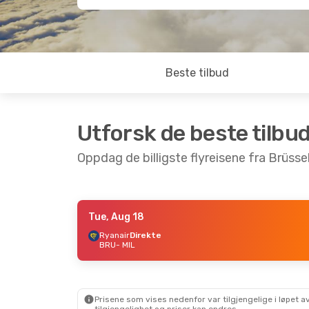
Beste tilbud
Utforsk de beste tilbu
Oppdag de billigste flyreisene fra Brüssel
Tue, Aug 18
Thu, Aug 27
- Mon, Aug 31
Ryanair
Direkte
BRU
- MIL
Ryanair
Direkte
BRU
- MIL
Ryanair
Direkte
MIL
- BRU
Prisene som vises nedenfor var tilgjengelige i løpet