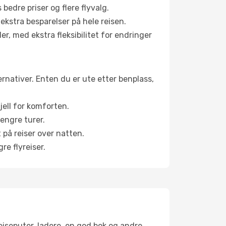
bedre priser og flere flyvalg.
 ekstra besparelser på hele reisen.
er, med ekstra fleksibilitet for endringer
ternativer. Enten du er ute etter benplass,
jell for komforten.
engre turer.
 på reiser over natten.
re flyreiser.
reiseputer, ladere, en god bok og andre