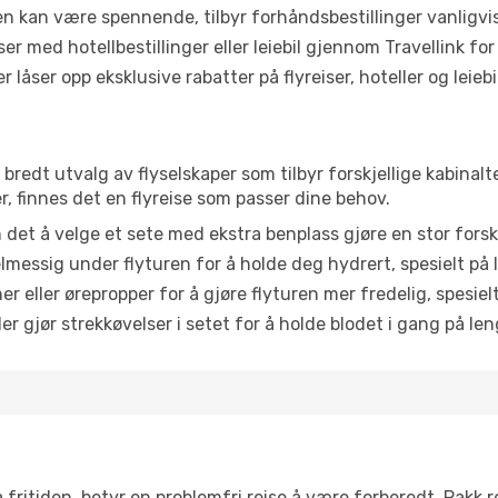
ten kan være spennende, tilbyr forhåndsbestillinger vanligvis 
er med hotellbestillinger eller leiebil gjennom Travellink for
åser opp eksklusive rabatter på flyreiser, hoteller og leiebil
t bredt utvalg av flyselskaper som tilbyr forskjellige kabinal
, finnes det en flyreise som passer dine behov.
n det å velge et sete med ekstra benplass gjøre en stor forsk
messig under flyturen for å holde deg hydrert, spesielt på l
 eller ørepropper for å gjøre flyturen mer fredelig, spesielt
r gjør strekkøvelser i setet for å holde blodet i gang på leng
 fritiden, betyr en problemfri reise å være forberedt. Pakk 