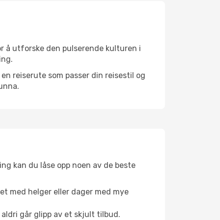
or å utforske den pulserende kulturen i
ing.
n reiserute som passer din reisestil og
 unna.
ing kan du låse opp noen av de beste
net med helger eller dager med mye
aldri går glipp av et skjult tilbud.