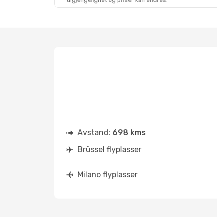
tilgjengelighet og priser kan endres.
Avstand:
698 kms
Brüssel flyplasser
Milano flyplasser