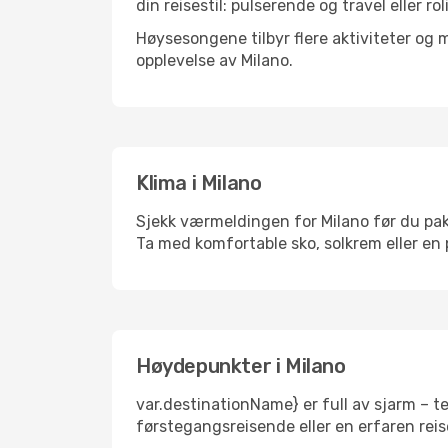
din reisestil: pulserende og travel eller ro
Høysesongene tilbyr flere aktiviteter og
opplevelse av Milano.
Klima i Milano
Sjekk værmeldingen for Milano før du pakke
Ta med komfortable sko, solkrem eller en 
Høydepunkter i Milano
var.destinationName} er full av sjarm – t
førstegangsreisende eller en erfaren reis