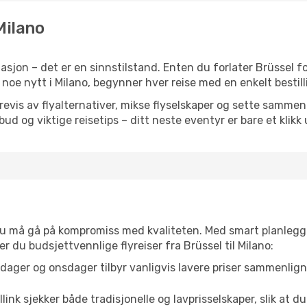
Milano
sjon – det er en sinnstilstand. Enten du forlater Brüssel f
ler noe nytt i Milano, begynner hver reise med en enkelt bestill
is av flyalternativer, mikse flyselskaper og sette sammen e
ilbud og viktige reisetips – ditt neste eventyr er bare et klikk
t du må gå på kompromiss med kvaliteten. Med smart planlegg
ner du budsjettvennlige flyreiser fra Brüssel til Milano:
dager og onsdager tilbyr vanligvis lavere priser sammenlig
link sjekker både tradisjonelle og lavprisselskaper, slik at du 