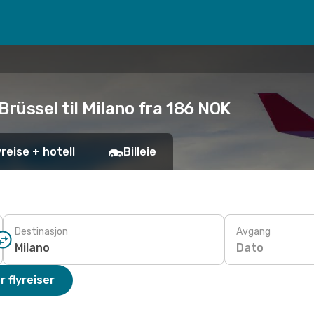
Brüssel til Milano fra 186 NOK
yreise + hotell
Billeie
Destinasjon
Avgang
Dato
r flyreiser