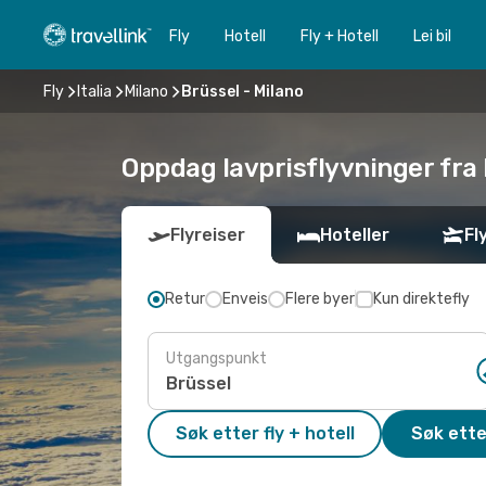
Fly
Hotell
Fly + Hotell
Lei bil
Fly
Italia
Milano
Brüssel - Milano
Oppdag lavprisflyvninger fra 
Flyreiser
Hoteller
Fl
Retur
Enveis
Flere byer
Kun direktefly
Utgangspunkt
Søk etter fly + hotell
Søk ette