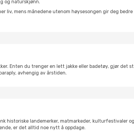
lig og naturskjønn.
 mer liv, mens månedene utenom høysesongen gir deg bedre p
r. Enten du trenger en lett jakke eller badetøy, gjør det st
paraply, avhengig av årstiden.
enk historiske landemerker, matmarkeder, kulturfestivaler o
ende, er det alltid noe nytt å oppdage.