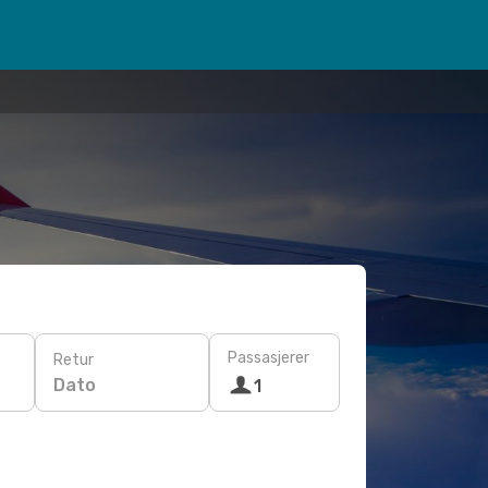
Passasjerer
Retur
Dato
1