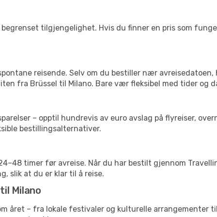
begrenset tilgjengelighet. Hvis du finner en pris som fungerer
 spontane reisende. Selv om du bestiller nær avreisedatoen,
liten fra Brüssel til Milano. Bare vær fleksibel med tider og 
relser – opptil hundrevis av euro avslag på flyreiser, overn
sible bestillingsalternativer.
g 24–48 timer før avreise. Når du har bestilt gjennom Travel
 slik at du er klar til å reise.
til Milano
nom året – fra lokale festivaler og kulturelle arrangementer t