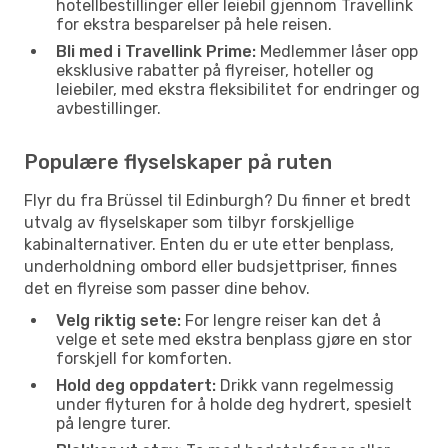
hotellbestillinger eller leiebil gjennom Travellink
for ekstra besparelser på hele reisen.
Bli med i Travellink Prime:
Medlemmer låser opp
eksklusive rabatter på flyreiser, hoteller og
leiebiler, med ekstra fleksibilitet for endringer og
avbestillinger.
Populære flyselskaper på ruten
Flyr du fra Brüssel til Edinburgh? Du finner et bredt
utvalg av flyselskaper som tilbyr forskjellige
kabinalternativer. Enten du er ute etter benplass,
underholdning ombord eller budsjettpriser, finnes
det en flyreise som passer dine behov.
Velg riktig sete:
For lengre reiser kan det å
velge et sete med ekstra benplass gjøre en stor
forskjell for komforten.
Hold deg oppdatert:
Drikk vann regelmessig
under flyturen for å holde deg hydrert, spesielt
på lengre turer.