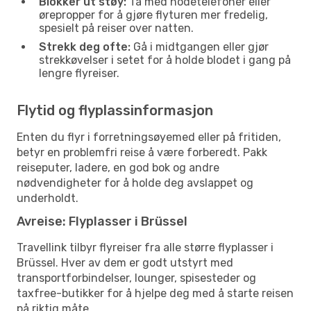
Blokker ut støy:
Ta med hodetelefoner eller
ørepropper for å gjøre flyturen mer fredelig,
spesielt på reiser over natten.
Strekk deg ofte:
Gå i midtgangen eller gjør
strekkøvelser i setet for å holde blodet i gang på
lengre flyreiser.
Flytid og flyplassinformasjon
Enten du flyr i forretningsøyemed eller på fritiden,
betyr en problemfri reise å være forberedt. Pakk
reiseputer, ladere, en god bok og andre
nødvendigheter for å holde deg avslappet og
underholdt.
Avreise: Flyplasser i Brüssel
Travellink tilbyr flyreiser fra alle større flyplasser i
Brüssel. Hver av dem er godt utstyrt med
transportforbindelser, lounger, spisesteder og
taxfree-butikker for å hjelpe deg med å starte reisen
på riktig måte.