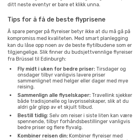
ditt neste eventyr er bare et klikk unna.
Tips for å få de beste flyprisene
Å spare penger på flyreiser betyr ikke at du må gå på
kompromiss med kvaliteten. Med smart planlegging
kan du låse opp noen av de beste flytilbudene som er
tilgjengelige. Slik finner du budsjettvennlige flyreiser
fra Brüssel til Edinburgh:
Fly midt i uken for bedre priser:
Tirsdager og
onsdager tilbyr vanligvis lavere priser
sammenlignet med helger eller dager med mye
reising.
Sammenlign alle flyselskaper:
Travellink sjekker
både tradisjonelle og lavprisselskaper, slik at du
aldri går glipp av et skjult tilbud.
Bestill tidlig:
Selv om reiser i siste liten kan være
spennende, tilbyr forhåndsbestillinger vanligvis
bedre priser og flere flyvalg.
Kombiner reisen din:
Kombiner flyreiser med