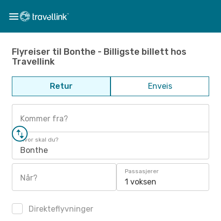
Flyreiser til Bonthe - Billigste billett hos
Travellink
Retur
Enveis
Kommer fra?
Hvor skal du?
Bonthe
Passasjerer
Når?
1 voksen
Direkteflyvninger