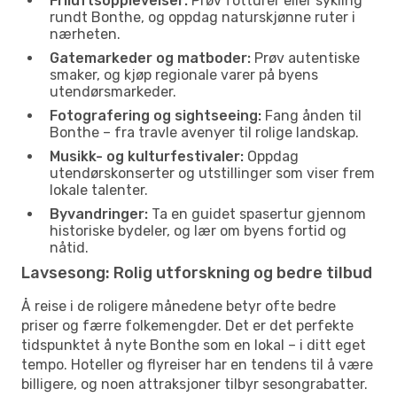
Friluftsopplevelser:
Prøv fotturer eller sykling
rundt Bonthe, og oppdag naturskjønne ruter i
nærheten.
Gatemarkeder og matboder:
Prøv autentiske
smaker, og kjøp regionale varer på byens
utendørsmarkeder.
Fotografering og sightseeing:
Fang ånden til
Bonthe – fra travle avenyer til rolige landskap.
Musikk- og kulturfestivaler:
Oppdag
utendørskonserter og utstillinger som viser frem
lokale talenter.
Byvandringer:
Ta en guidet spasertur gjennom
historiske bydeler, og lær om byens fortid og
nåtid.
Lavsesong: Rolig utforskning og bedre tilbud
Å reise i de roligere månedene betyr ofte bedre
priser og færre folkemengder. Det er det perfekte
tidspunktet å nyte Bonthe som en lokal – i ditt eget
tempo. Hoteller og flyreiser har en tendens til å være
billigere, og noen attraksjoner tilbyr sesongrabatter.