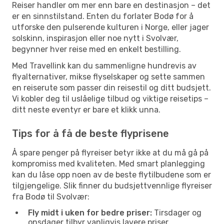
Reiser handler om mer enn bare en destinasjon – det
er en sinnstilstand. Enten du forlater Bodø for å
utforske den pulserende kulturen i Norge, eller jager
solskinn, inspirasjon eller noe nytt i Svolvær,
begynner hver reise med en enkelt bestilling.
Med Travellink kan du sammenligne hundrevis av
flyalternativer, mikse flyselskaper og sette sammen
en reiserute som passer din reisestil og ditt budsjett.
Vi kobler deg til uslåelige tilbud og viktige reisetips –
ditt neste eventyr er bare et klikk unna.
Tips for å få de beste flyprisene
Å spare penger på flyreiser betyr ikke at du må gå på
kompromiss med kvaliteten. Med smart planlegging
kan du låse opp noen av de beste flytilbudene som er
tilgjengelige. Slik finner du budsjettvennlige flyreiser
fra Bodø til Svolvær:
Fly midt i uken for bedre priser:
Tirsdager og
onsdager tilbyr vanligvis lavere priser