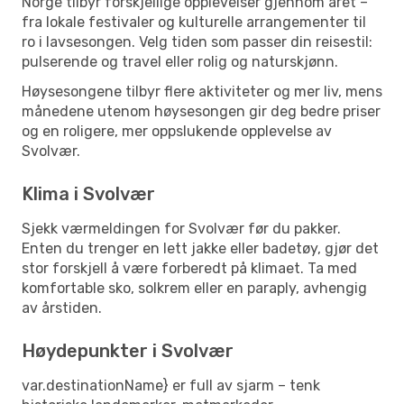
Norge tilbyr forskjellige opplevelser gjennom året –
fra lokale festivaler og kulturelle arrangementer til
ro i lavsesongen. Velg tiden som passer din reisestil:
pulserende og travel eller rolig og naturskjønn.
Høysesongene tilbyr flere aktiviteter og mer liv, mens
månedene utenom høysesongen gir deg bedre priser
og en roligere, mer oppslukende opplevelse av
Svolvær.
Klima i Svolvær
Sjekk værmeldingen for Svolvær før du pakker.
Enten du trenger en lett jakke eller badetøy, gjør det
stor forskjell å være forberedt på klimaet. Ta med
komfortable sko, solkrem eller en paraply, avhengig
av årstiden.
Høydepunkter i Svolvær
var.destinationName} er full av sjarm – tenk