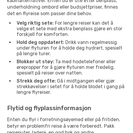
kabinalternativer. Enten du er ute etter benplass,
underholdning ombord eller budsjettpriser, finnes
det en flyreise som passer dine behov.
Velg riktig sete:
For lengre reiser kan det å
velge et sete med ekstra benplass gjøre en stor
forskjell for komforten.
Hold deg oppdatert:
Drikk vann regelmessig
under flyturen for å holde deg hydrert, spesielt
på lengre turer.
Blokker ut støy:
Ta med hodetelefoner eller
ørepropper for å gjøre flyturen mer fredelig,
spesielt på reiser over natten.
Strekk deg ofte:
Gå i midtgangen eller gjør
strekkøvelser i setet for å holde blodet i gang på
lengre flyreiser.
Flytid og flyplassinformasjon
Enten du flyr i forretningsøyemed eller på fritiden,
betyr en problemfri reise å være forberedt. Pakk
reiseputer, ladere, en god bok og andre