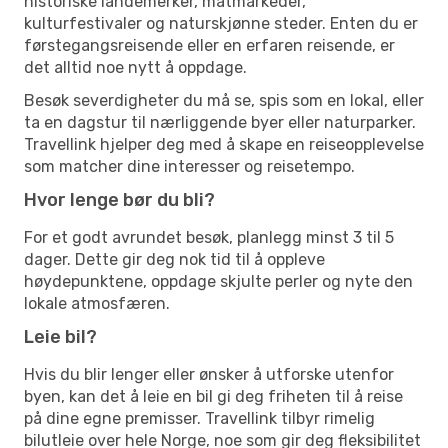
historiske landemerker, matmarkeder,
kulturfestivaler og naturskjønne steder. Enten du er
førstegangsreisende eller en erfaren reisende, er
det alltid noe nytt å oppdage.
Besøk severdigheter du må se, spis som en lokal, eller
ta en dagstur til nærliggende byer eller naturparker.
Travellink hjelper deg med å skape en reiseopplevelse
som matcher dine interesser og reisetempo.
Hvor lenge bør du bli?
For et godt avrundet besøk, planlegg minst 3 til 5
dager. Dette gir deg nok tid til å oppleve
høydepunktene, oppdage skjulte perler og nyte den
lokale atmosfæren.
Leie bil?
Hvis du blir lenger eller ønsker å utforske utenfor
byen, kan det å leie en bil gi deg friheten til å reise
på dine egne premisser. Travellink tilbyr rimelig
bilutleie over hele Norge, noe som gir deg fleksibilitet