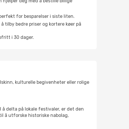
hjelper deg med å bestille billige
rfekt for besparelser i siste liten.
å tilby bedre priser og kortere køer på
ritt i 30 dager.
skinn, kulturelle begivenheter eller rolige
å delta på lokale festivaler, er det den
 å utforske historiske nabolag,