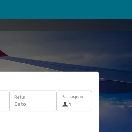
Passasjerer
Retur
Dato
1