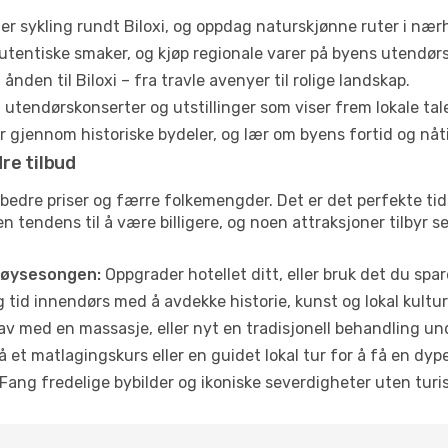
ler sykling rundt Biloxi, og oppdag naturskjønne ruter i nær
utentiske smaker, og kjøp regionale varer på byens utendør
ånden til Biloxi – fra travle avenyer til rolige landskap.
tendørskonserter og utstillinger som viser frem lokale tal
 gjennom historiske bydeler, og lær om byens fortid og nåt
re tilbud
 bedre priser og færre folkemengder. Det er det perfekte tids
en tendens til å være billigere, og noen attraksjoner tilbyr 
høysesongen:
Oppgrader hotellet ditt, eller bruk det du spare
g tid innendørs med å avdekke historie, kunst og lokal kultur
av med en massasje, eller nyt en tradisjonell behandling un
 et matlagingskurs eller en guidet lokal tur for å få en dy
Fang fredelige bybilder og ikoniske severdigheter uten turistt