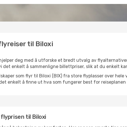
yreiser til Biloxi
 hjelper deg med å utforske et bredt utvalg av flyalternative
vi det enkelt å sammenligne billettpriser, slik at du enkelt k
elskaper som flyr til Biloxi (BIX) fra store flyplasser over he
k det enkelt å finne ut hva som fungerer best for reiseplanen 
lyprisen til Biloxi