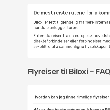
De mest reiste rutene for å komme
Biloxi er lett tilgjengelig fra flere inter
når du planlegger turen.
Enten du reiser fra en europeisk hovedsta
direkteforbindelser eller forbindelser m
søkefiltre til å sammenligne flyselskaper, 
Flyreiser til Biloxi – FA
Hvordan kan jeg finne rimelige flyreiser t
Når er den beste måneden å besøke Bil