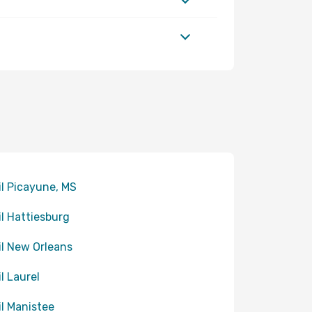
til Picayune, MS
til Hattiesburg
til New Orleans
il Laurel
til Manistee