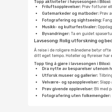
Topp aktiviteter i høysesongen i Biloxi:
Friluftsopplevelser:
Prøv fotturer el
Gatemarkeder og matboder:
Prøv a
Fotografering og sightseeing:
Fang 
Musikk- og kulturfestivaler:
Oppdag u
Byvandringer:
Ta en guidet spasertur
Lavsesong: Rolig utforskning og bed
Å reise i de roligere månedene betyr ofte
ditt eget tempo. Hoteller og flyreiser har 
Topp ting å gjøre i lavsesongen i Biloxi:
Dra nytte av besparelser utenom 
Utforsk museer og gallerier:
Tilbrin
Velvære- og spaopplevelser:
Slapp 
Prøv givende opplevelser:
Bli med på
Fotografering uten folkemengder: