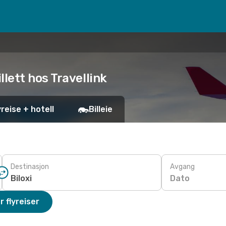
billett hos Travellink
yreise + hotell
Billeie
Destinasjon
Avgang
Dato
r flyreiser