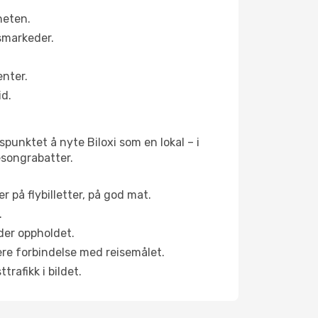
heten.
smarkeder.
enter.
id.
punktet å nyte Biloxi som en lokal – i
sesongrabatter.
r på flybilletter, på god mat.
.
der oppholdet.
pere forbindelse med reisemålet.
rafikk i bildet.