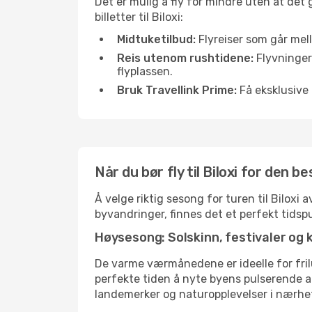
Det er mulig å fly for mindre uten at det
billetter til Biloxi:
Midtuketilbud:
Flyreiser som går mell
Reis utenom rushtidene:
Flyvninger 
flyplassen.
Bruk Travellink Prime:
Få eksklusive 
Når du bør fly til Biloxi for den b
Å velge riktig sesong for turen til Biloxi
byvandringer, finnes det et perfekt tidspu
Høysesong: Solskinn, festivaler og 
De varme værmånedene er ideelle for friluf
perfekte tiden å nyte byens pulserende 
landemerker og naturopplevelser i nærhe