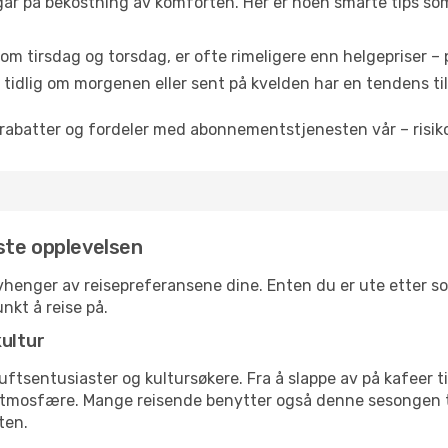
 går på bekostning av komforten. Her er noen smarte tips som 
om tirsdag og torsdag, er ofte rimeligere enn helgepriser – pe
tidlig om morgenen eller sent på kvelden har en tendens til 
rabatter og fordeler med abonnementstjenesten vår – risikof
este opplevelsen
 avhenger av reisepreferansene dine. Enten du er ute etter sol
nkt å reise på.
kultur
tsentusiaster og kultursøkere. Fra å slappe av på kafeer til 
atmosfære. Mange reisende benytter også denne sesongen til
ten.