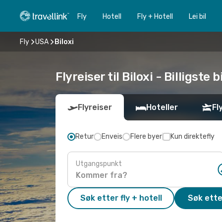
Fly
Hotell
Fly + Hotell
Lei bil
Fly
USA
Biloxi
Flyreiser til Biloxi - Billigste 
Flyreiser
Hoteller
Fl
Retur
Enveis
Flere byer
Kun direktefly
Utgangspunkt
Søk etter fly + hotell
Søk ette