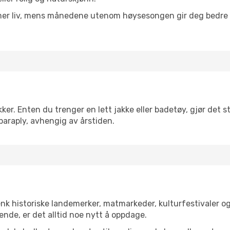
 mer liv, mens månedene utenom høysesongen gir deg bedre p
r. Enten du trenger en lett jakke eller badetøy, gjør det st
paraply, avhengig av årstiden.
enk historiske landemerker, matmarkeder, kulturfestivaler o
ende, er det alltid noe nytt å oppdage.