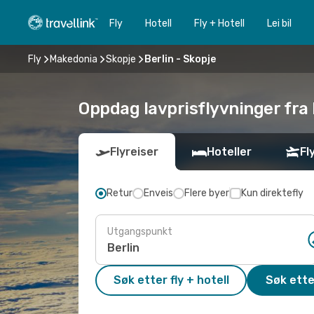
Fly
Hotell
Fly + Hotell
Lei bil
Fly
Makedonia
Skopje
Berlin - Skopje
Oppdag lavprisflyvninger fra B
Flyreiser
Hoteller
Fl
Retur
Enveis
Flere byer
Kun direktefly
Utgangspunkt
Søk etter fly + hotell
Søk ette