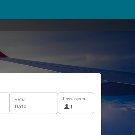
Passasjerer
Retur
Dato
1