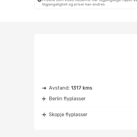
Prisene som vises nedenfor var tilgjengelige i løpet
tilgjengelighet og priser kan endres.
Avstand:
1317 kms
Berlin flyplasser
Skopje flyplasser