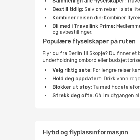
Sammenlign alle flyselskaper:
Travel
Bestill tidlig:
Selv om reiser i siste li
Kombiner reisen din:
Kombiner flyreis
Bli med i Travellink Prime:
Medlemmer l
og avbestillinger.
Populære flyselskaper på ruten
Flyr du fra Berlin til Skopje? Du finner et
underholdning ombord eller budsjettpriser
Velg riktig sete:
For lengre reiser ka
Hold deg oppdatert:
Drikk vann regel
Blokker ut støy:
Ta med hodetelefoner
Strekk deg ofte:
Gå i midtgangen elle
Flytid og flyplassinformasjon