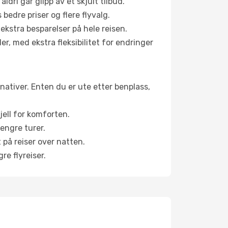
aldri går glipp av et skjult tilbud.
bedre priser og flere flyvalg.
 ekstra besparelser på hele reisen.
er, med ekstra fleksibilitet for endringer
ernativer. Enten du er ute etter benplass,
jell for komforten.
engre turer.
 på reiser over natten.
re flyreiser.