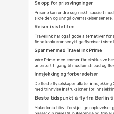
Se opp for prissvingninger
Prisene kan endre seg raskt, spesielt med 
sikre den og unngå overraskelser senere.
Reiser i siste liten
Travellink har også gode alternativer for
finne konkurransedyktige flyreiser i siste 
Spar mer med Travellink Prime
Våre Prime-medlemmer får eksklusive bespa
prioritert tilgang til medlemstilbud og flek
Innsjekking og forberedelser
De fleste flyselskaper tillater innsjekkin
med trinnvise instruksjoner for innsjekking,
Beste tidspunkt å fly fra Berlin ti
Makedonia tilbyr forskjellige opplevelser 
passer din reisestil: pulserende og travel 