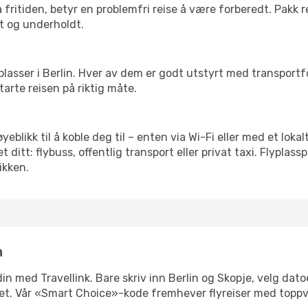
 fritiden, betyr en problemfri reise å være forberedt. Pakk 
t og underholdt.
 flyplasser i Berlin. Hver av dem er godt utstyrt med transport
arte reisen på riktig måte.
øyeblikk til å koble deg til – enten via Wi-Fi eller med et lok
ditt: flybuss, offentlig transport eller privat taxi. Flypla
ikken.
n
 din med Travellink. Bare skriv inn Berlin og Skopje, velg dat
ibilitet. Vår «Smart Choice»-kode fremhever flyreiser med topp