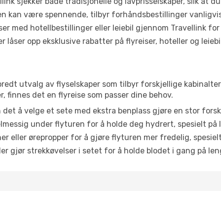
link sjekker både tradisjonelle og lavprisselskaper, slik at du 
ten kan være spennende, tilbyr forhåndsbestillinger vanligvis 
er med hotellbestillinger eller leiebil gjennom Travellink for
åser opp eksklusive rabatter på flyreiser, hoteller og leiebil
 bredt utvalg av flyselskaper som tilbyr forskjellige kabinalt
, finnes det en flyreise som passer dine behov.
n det å velge et sete med ekstra benplass gjøre en stor forsk
messig under flyturen for å holde deg hydrert, spesielt på l
 eller ørepropper for å gjøre flyturen mer fredelig, spesielt
r gjør strekkøvelser i setet for å holde blodet i gang på leng