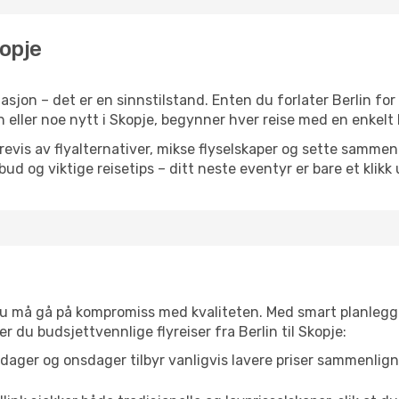
kopje
sjon – det er en sinnstilstand. Enten du forlater Berlin for
n eller noe nytt i Skopje, begynner hver reise med en enkelt b
is av flyalternativer, mikse flyselskaper og sette sammen e
ilbud og viktige reisetips – ditt neste eventyr er bare et klikk
t du må gå på kompromiss med kvaliteten. Med smart planlegg
er du budsjettvennlige flyreiser fra Berlin til Skopje:
dager og onsdager tilbyr vanligvis lavere priser sammenlig