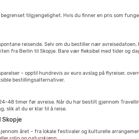
begrenset tilgjengelighet. Hvis du finner en pris som fungerer
 spontane reisende. Selv om du bestiller nær avreisedatoen,
liten fra Berlin til Skopje. Bare vær fleksibel med tider og da
relser – opptil hundrevis av euro avslag på flyreiser, overn
sible bestillingsalternativer.
g 24–48 timer før avreise. Når du har bestilt gjennom Travel
 slik at du er klar til å reise.
l Skopje
gjennom året – fra lokale festivaler og kulturelle arrangemen
eller rolig og naturskjønn.