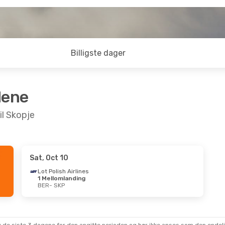
Billigste dager
dene
il Skopje
Sat, Oct 10
Mon, Sep 28
Lot Polish Airlines
1 Mellomlanding
te
BER
- SKP
te