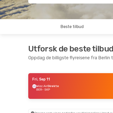
Beste tilbud
Utforsk de beste tilbu
Oppdag de billigste flyreisene fra Berlin t
Fri, Sep 11
Thu, Sep 10
- Mon, Sep 14
Fri, Sep 25
- 
Wizz Air
Direkte
BER
- SKP
Wizz Air
Direkte
Wizz Air
Direk
BER
- SKP
BER
- SKP
Wizz Air
Direkte
Wizz Air
Direk
SKP
- BER
SKP
- BER