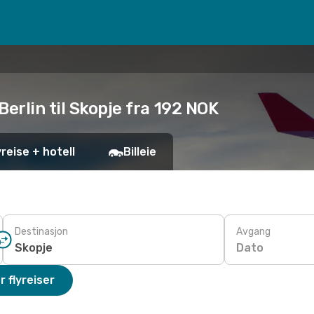
erlin til Skopje fra 192 NOK
yreise + hotell
Billeie
Destinasjon
Avgang
Dato
r flyreiser