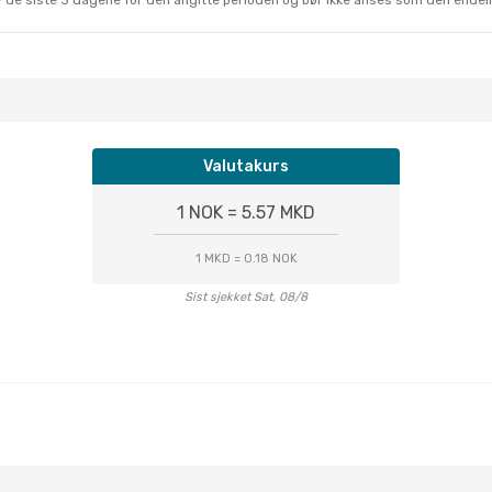
 av de siste 3 dagene for den angitte perioden og bør ikke anses som den ende
Valutakurs
1 NOK = 5.57 MKD
1 MKD = 0.18 NOK
Sist sjekket Sat, 08/8