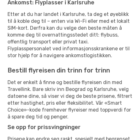
Ankomst: Flyplasser i Karlsruhe
Etter at du har landet i Karlsruhe, ta deg et øyeblikk
til å koble deg til – enten via Wi-Fi eller med et lokalt
SIM-kort. Derfra kan du velge den beste måten å
komme deg til overnattingsstedet ditt: flybuss,
offentlig transport eller privat taxi.
Flyplasspersonalet ved informasjonsskrankene er til
stor hjelp for å navigere ankomstlogistikken.
Bestill flyreisen din trinn for trinn
Det er enkelt å finne og bestille flyreisen din med
Travellink. Bare skriv inn Beograd og Karlsruhe, velg
datoene dine, så viser vi deg de beste prisene, filtrert
etter hastighet, pris eller fleksibilitet. Vår «Smart
Choice»-kode fremhever flyreiser med toppverdi for
å spare deg tid og penger.
Se opp for prissvingninger
Prisene kan endre seg raskt, spesielt med begrenset