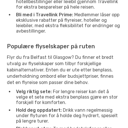
hotellbestillinger eller leiebil gjennom Travellink
for ekstra besparelser på hele reisen.
Bli med i Travellink Prime:
Medlemmer låser opp
eksklusive rabatter på flyreiser, hoteller og
leiebiler, med ekstra fleksibilitet for endringer og
avbestillinger.
Populære flyselskaper på ruten
Flyr du fra Belfast til Glasgow? Du finner et bredt
utvalg av flyselskaper som tilbyr forskjellige
kabinalternativer. Enten du er ute etter benplass,
underholdning ombord eller budsjettpriser, finnes
det en flyreise som passer dine behov.
Velg riktig sete:
For lengre reiser kan det å
velge et sete med ekstra benplass gjøre en stor
forskjell for komforten.
Hold deg oppdatert:
Drikk vann regelmessig
under flyturen for å holde deg hydrert, spesielt
på lengre turer.