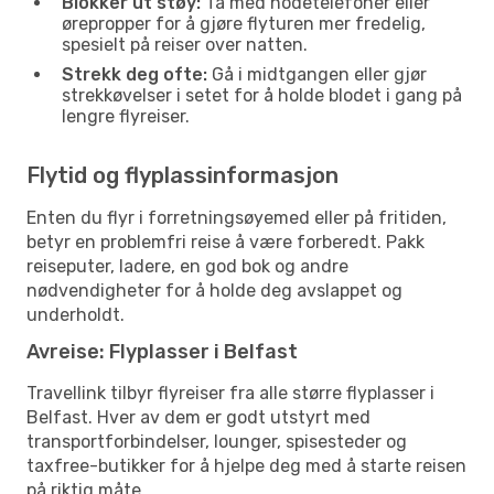
Blokker ut støy:
Ta med hodetelefoner eller
ørepropper for å gjøre flyturen mer fredelig,
spesielt på reiser over natten.
Strekk deg ofte:
Gå i midtgangen eller gjør
strekkøvelser i setet for å holde blodet i gang på
lengre flyreiser.
Flytid og flyplassinformasjon
Enten du flyr i forretningsøyemed eller på fritiden,
betyr en problemfri reise å være forberedt. Pakk
reiseputer, ladere, en god bok og andre
nødvendigheter for å holde deg avslappet og
underholdt.
Avreise: Flyplasser i Belfast
Travellink tilbyr flyreiser fra alle større flyplasser i
Belfast. Hver av dem er godt utstyrt med
transportforbindelser, lounger, spisesteder og
taxfree-butikker for å hjelpe deg med å starte reisen
på riktig måte.