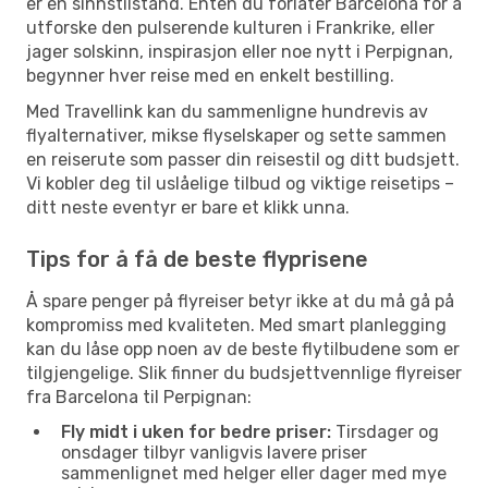
er en sinnstilstand. Enten du forlater Barcelona for å
utforske den pulserende kulturen i Frankrike, eller
jager solskinn, inspirasjon eller noe nytt i Perpignan,
begynner hver reise med en enkelt bestilling.
Med Travellink kan du sammenligne hundrevis av
flyalternativer, mikse flyselskaper og sette sammen
en reiserute som passer din reisestil og ditt budsjett.
Vi kobler deg til uslåelige tilbud og viktige reisetips –
ditt neste eventyr er bare et klikk unna.
Tips for å få de beste flyprisene
Å spare penger på flyreiser betyr ikke at du må gå på
kompromiss med kvaliteten. Med smart planlegging
kan du låse opp noen av de beste flytilbudene som er
tilgjengelige. Slik finner du budsjettvennlige flyreiser
fra Barcelona til Perpignan:
Fly midt i uken for bedre priser:
Tirsdager og
onsdager tilbyr vanligvis lavere priser
sammenlignet med helger eller dager med mye