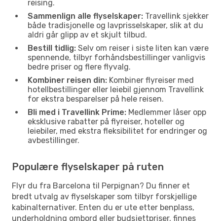
reising.
Sammenlign alle flyselskaper:
Travellink sjekker
både tradisjonelle og lavprisselskaper, slik at du
aldri går glipp av et skjult tilbud.
Bestill tidlig:
Selv om reiser i siste liten kan være
spennende, tilbyr forhåndsbestillinger vanligvis
bedre priser og flere flyvalg.
Kombiner reisen din:
Kombiner flyreiser med
hotellbestillinger eller leiebil gjennom Travellink
for ekstra besparelser på hele reisen.
Bli med i Travellink Prime:
Medlemmer låser opp
eksklusive rabatter på flyreiser, hoteller og
leiebiler, med ekstra fleksibilitet for endringer og
avbestillinger.
Populære flyselskaper på ruten
Flyr du fra Barcelona til Perpignan? Du finner et
bredt utvalg av flyselskaper som tilbyr forskjellige
kabinalternativer. Enten du er ute etter benplass,
underholdning ombord eller budsjettpriser, finnes