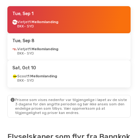
Tue, Aug 25
Tue, Sep 1
- Sun, Aug 30
Vietjet
Vietjet
1 Mellomlanding
1 Mellomlanding
BKK
BKK
- SYD
- SYD
Scoot
1 Mellomlanding
SYD
- BKK
Tue, Sep 8
Vietjet
1 Mellomlanding
BKK
- SYD
Sat, Oct 10
Scoot
1 Mellomlanding
BKK
- SYD
Prisene som vises nedenfor var tilgjengelige i løpet av de siste
3 dagene for den angitte perioden og bør ikke anses som den
endelige prisen som tilbys. Vær oppmerksom på at
tilgjengelighet og priser kan endres.
Flyselskaper som flyr fra Bangkok