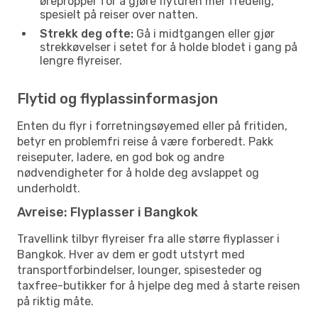
ørepropper for å gjøre flyturen mer fredelig,
spesielt på reiser over natten.
Strekk deg ofte:
Gå i midtgangen eller gjør
strekkøvelser i setet for å holde blodet i gang på
lengre flyreiser.
Flytid og flyplassinformasjon
Enten du flyr i forretningsøyemed eller på fritiden,
betyr en problemfri reise å være forberedt. Pakk
reiseputer, ladere, en god bok og andre
nødvendigheter for å holde deg avslappet og
underholdt.
Avreise: Flyplasser i Bangkok
Travellink tilbyr flyreiser fra alle større flyplasser i
Bangkok. Hver av dem er godt utstyrt med
transportforbindelser, lounger, spisesteder og
taxfree-butikker for å hjelpe deg med å starte reisen
på riktig måte.