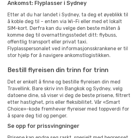
Ankomst: Flyplasser i Sydney
Etter at du har landet i Sydney, ta deg et øyeblikk til
å koble deg til – enten via Wi-Fi eller med et lokalt
SIM-kort. Derfra kan du velge den beste måten å
komme deg til overnattingsstedet ditt: flybuss,
offentlig transport eller privat taxi.
Flyplasspersonalet ved informasjonsskrankene er til
stor hjelp for å navigere ankomstlogistikken.
Bestill flyreisen din trinn for trinn
Det er enkelt å finne og bestille flyreisen din med
Travellink. Bare skriv inn Bangkok og Sydney, velg
datoene dine, så viser vi deg de beste prisene, filtrert
etter hastighet, pris eller fleksibilitet. Vår «Smart
Choice»-kode fremhever flyreiser med toppverdi for
å spare deg tid og penger.
Se opp for prissvingninger
Prisene kan endre seg raskt, spesielt med begrenset