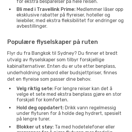
for ekstra besparelser på hele reisen.
Bli med i Travellink Prime:
Medlemmer låser opp
eksklusive rabatter på flyreiser, hoteller og
leiebiler, med ekstra fleksibilitet for endringer og
avbestillinger.
Populære flyselskaper på ruten
Flyr du fra Bangkok til Sydney? Du finner et bredt
utvalg av flyselskaper som tilbyr forskjellige
kabinalternativer. Enten du er ute etter benplass,
underholdning ombord eller budsjettpriser, finnes
det en flyreise som passer dine behov.
Velg riktig sete:
For lengre reiser kan det å
velge et sete med ekstra benplass gjøre en stor
forskjell for komforten.
Hold deg oppdatert:
Drikk vann regelmessig
under flyturen for å holde deg hydrert, spesielt
på lengre turer.
Blokker ut støy:
Ta med hodetelefoner eller