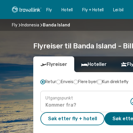
Fly
Hotell
Fly + Hotell
Lei bil
Fly
Indonesia
Banda Island
Flyreiser til Banda Island - Bil
Flyreiser
Hoteller
Fl
Retur
Enveis
Flere byer
Kun direktefly
Utgangspunkt
Søk etter fly + hotell
Søk ette