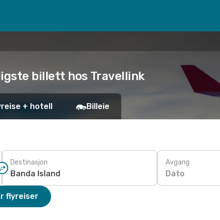
ligste billett hos Travellink
yreise + hotell
Billeie
Destinasjon
Avgang
Dato
r flyreiser