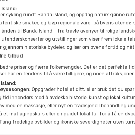
Island:
ler sykling rundt Banda Island, og oppdag naturskjønne rut
utentiske smaker, og kjøp regionale varer på byens utendør
ånden til Banda Island – fra travle avenyer til rolige landsk
tendørskonserter og utstillinger som viser frem lokale tal
 gjennom historiske bydeler, og lær om byens fortid og nåt
re tilbud
e bedre priser og færre folkemengder. Det er det perfekte t
eiser har en tendens til å være billigere, og noen attraksjoner
Island:
høysesongen:
Oppgrader hotellet ditt, eller bruk det du spare
g tid innendørs med å avdekke historie, kunst og lokal kultur
av med en massasje, eller nyt en tradisjonell behandling un
 et matlagingskurs eller en guidet lokal tur for å få en dy
Fang fredelige bybilder og ikoniske severdigheter uten turistt