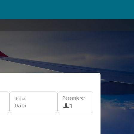
Passasjerer
Retur
Dato
1