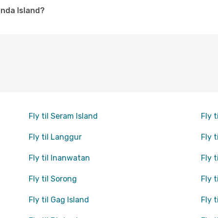
nda Island?
Fly til Seram Island
Fly 
Fly til Langgur
Fly 
Fly til Inanwatan
Fly 
Fly til Sorong
Fly t
Fly til Gag Island
Fly 