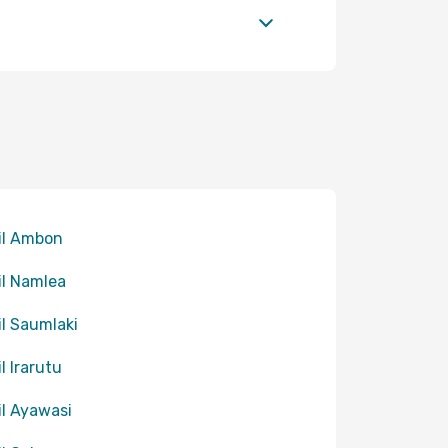
til Ambon
til Namlea
til Saumlaki
il Irarutu
til Ayawasi