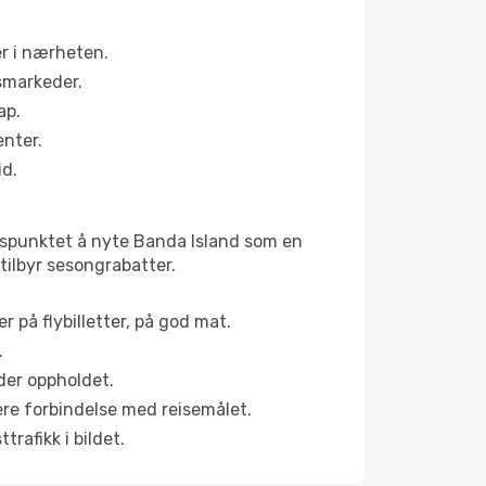
er i nærheten.
smarkeder.
ap.
enter.
id.
idspunktet å nyte Banda Island som en
 tilbyr sesongrabatter.
r på flybilletter, på god mat.
.
der oppholdet.
pere forbindelse med reisemålet.
rafikk i bildet.