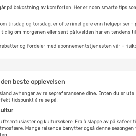
 går på bekostning av komforten. Her er noen smarte tips som 
om tirsdag og torsdag, er ofte rimeligere enn helgepriser – pe
tidlig om morgenen eller sent på kvelden har en tendens til 
rabatter og fordeler med abonnementstjenesten vår – risikof
or den beste opplevelsen
 Island avhenger av reisepreferansene dine. Enten du er ute 
rfekt tidspunkt å reise på.
kultur
tsentusiaster og kultursøkere. Fra å slappe av på kafeer til 
atmosfære. Mange reisende benytter også denne sesongen til
ten.