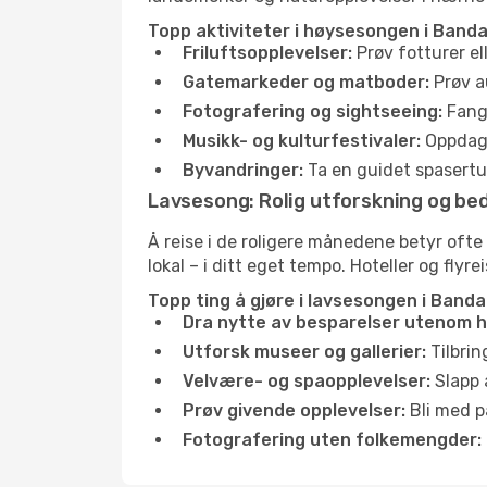
Topp aktiviteter i høysesongen i Banda 
Friluftsopplevelser:
Prøv fotturer el
Gatemarkeder og matboder:
Prøv a
Fotografering og sightseeing:
Fang 
Musikk- og kulturfestivaler:
Oppdag u
Byvandringer:
Ta en guidet spasertur
Lavsesong: Rolig utforskning og bed
Å reise i de roligere månedene betyr oft
lokal – i ditt eget tempo. Hoteller og flyr
Topp ting å gjøre i lavsesongen i Banda 
Dra nytte av besparelser utenom 
Utforsk museer og gallerier:
Tilbrin
Velvære- og spaopplevelser:
Slapp 
Prøv givende opplevelser:
Bli med på
Fotografering uten folkemengder: