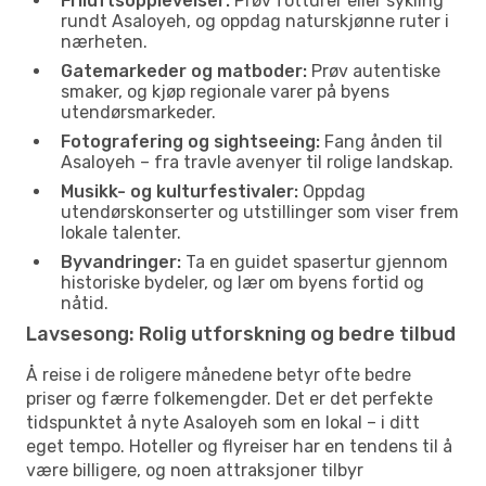
Friluftsopplevelser:
Prøv fotturer eller sykling
rundt Asaloyeh, og oppdag naturskjønne ruter i
nærheten.
Gatemarkeder og matboder:
Prøv autentiske
smaker, og kjøp regionale varer på byens
utendørsmarkeder.
Fotografering og sightseeing:
Fang ånden til
Asaloyeh – fra travle avenyer til rolige landskap.
Musikk- og kulturfestivaler:
Oppdag
utendørskonserter og utstillinger som viser frem
lokale talenter.
Byvandringer:
Ta en guidet spasertur gjennom
historiske bydeler, og lær om byens fortid og
nåtid.
Lavsesong: Rolig utforskning og bedre tilbud
Å reise i de roligere månedene betyr ofte bedre
priser og færre folkemengder. Det er det perfekte
tidspunktet å nyte Asaloyeh som en lokal – i ditt
eget tempo. Hoteller og flyreiser har en tendens til å
være billigere, og noen attraksjoner tilbyr