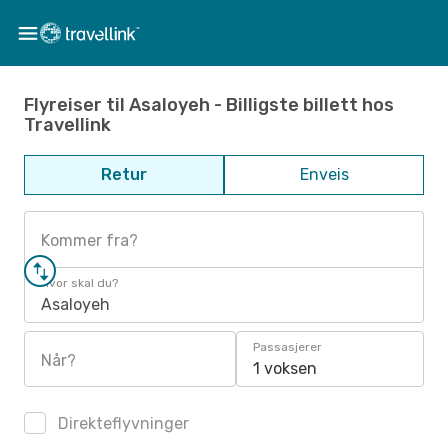
Flyreiser til Asaloyeh - Billigste billett hos
Travellink
Retur
Enveis
Kommer fra?
Hvor skal du?
Asaloyeh
Passasjerer
Når?
1 voksen
Direkteflyvninger