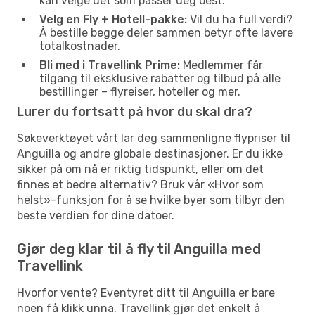
kan velge det som passer deg best.
Velg en Fly + Hotell-pakke:
Vil du ha full verdi?
Å bestille begge deler sammen betyr ofte lavere
totalkostnader.
Bli med i Travellink Prime:
Medlemmer får
tilgang til eksklusive rabatter og tilbud på alle
bestillinger – flyreiser, hoteller og mer.
Lurer du fortsatt på hvor du skal dra?
Søkeverktøyet vårt lar deg sammenligne flypriser til
Anguilla og andre globale destinasjoner. Er du ikke
sikker på om nå er riktig tidspunkt, eller om det
finnes et bedre alternativ? Bruk vår «Hvor som
helst»-funksjon for å se hvilke byer som tilbyr den
beste verdien for dine datoer.
Gjør deg klar til å fly til Anguilla med
Travellink
Hvorfor vente? Eventyret ditt til Anguilla er bare
noen få klikk unna. Travellink gjør det enkelt å