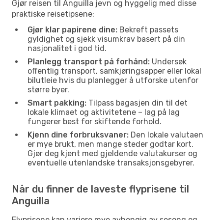
Gjør reisen til Anguilla jevn og hyggelig med disse
praktiske reisetipsene:
Gjør klar papirene dine:
Bekreft passets
gyldighet og sjekk visumkrav basert på din
nasjonalitet i god tid.
Planlegg transport på forhånd:
Undersøk
offentlig transport, samkjøringsapper eller lokal
bilutleie hvis du planlegger å utforske utenfor
større byer.
Smart pakking:
Tilpass bagasjen din til det
lokale klimaet og aktivitetene – lag på lag
fungerer best for skiftende forhold.
Kjenn dine forbruksvaner:
Den lokale valutaen
er mye brukt, men mange steder godtar kort.
Gjør deg kjent med gjeldende valutakurser og
eventuelle utenlandske transaksjonsgebyrer.
Når du finner de laveste flyprisene til
Anguilla
Flyprisene kan variere mye avhengig av sesong og