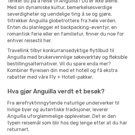
Tenker du på å reise til Anguilla? Du er ikke alene.
Med sin dynamiske kultur, bemerkelsesverdige
severdigheter og uendelige ting å se og gjøre,
tiltrekker Anguilla globetrottere fra hele verden.
Enten du planlegger et backpacking-eventyr, en
romantisk ferie eller en familietur, finner du noe for
enhver reisestil her.
Travellink tilbyr konkurransedyktige flytilbud til
Anguilla med brukervennlige søkeverktøy og fleksible
bestillingsalternativer. Vil du spare enda mer?
Kombiner flyreisen din med et hotell og få ekstra
rabatter med våre Fly + Hotell-pakker.
Hva gjør Anguilla verdt et besøk?
Fra ærefryktinngytende naturlige underverker til
livlige byer og autentiske tradisjoner, leverer
Anguilla uforglemmelige opplevelser. Det er den
typen reisemål som blir hos deg lenge etter at du har
returnert.