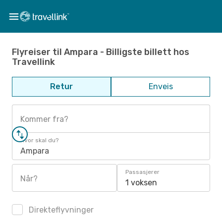
Flyreiser til Ampara - Billigste billett hos
Travellink
Retur
Enveis
Kommer fra?
Hvor skal du?
Ampara
Passasjerer
Når?
1 voksen
Direkteflyvninger