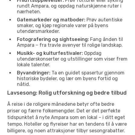
Friluftsopplevelser:
Prøv fotturer eller sykling
rundt Ampara, og oppdag naturskjønne ruter i
nærheten.
Gatemarkeder og matboder:
Prøv autentiske
smaker, og kjøp regionale varer på byens
utendørsmarkeder.
Fotografering og sightseeing:
Fang ånden til
Ampara – fra travle avenyer til rolige landskap.
Musikk- og kulturfestivaler:
Oppdag
utendørskonserter og utstillinger som viser frem
lokale talenter.
Byvandringer:
Ta en guidet spasertur gjennom
historiske bydeler, og lær om byens fortid og
nåtid.
Lavsesong: Rolig utforskning og bedre tilbud
Å reise i de roligere månedene betyr ofte bedre
priser og færre folkemengder. Det er det perfekte
tidspunktet å nyte Ampara som en lokal – i ditt eget
tempo. Hoteller og flyreiser har en tendens til å være
billigere, og noen attraksjoner tilbyr sesongrabatter.