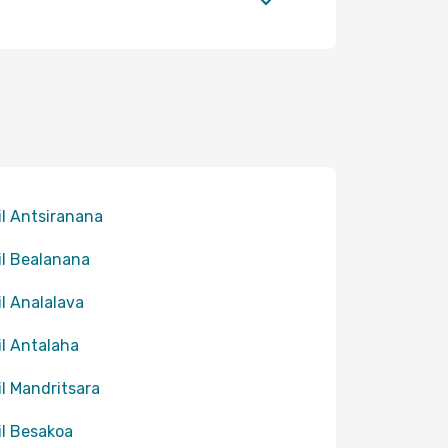
til Antsiranana
til Bealanana
til Analalava
til Antalaha
til Mandritsara
til Besakoa