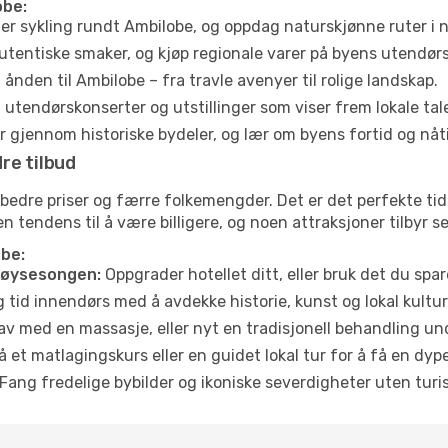
obe:
ler sykling rundt Ambilobe, og oppdag naturskjønne ruter i
utentiske smaker, og kjøp regionale varer på byens utendør
ånden til Ambilobe – fra travle avenyer til rolige landskap.
tendørskonserter og utstillinger som viser frem lokale tal
 gjennom historiske bydeler, og lær om byens fortid og nåt
re tilbud
 bedre priser og færre folkemengder. Det er det perfekte ti
en tendens til å være billigere, og noen attraksjoner tilbyr 
obe:
høysesongen:
Oppgrader hotellet ditt, eller bruk det du spare
g tid innendørs med å avdekke historie, kunst og lokal kultur
av med en massasje, eller nyt en tradisjonell behandling un
 et matlagingskurs eller en guidet lokal tur for å få en dy
Fang fredelige bybilder og ikoniske severdigheter uten turistt