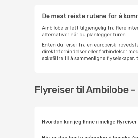
De mest reiste rutene for å komm
Ambilobe er lett tilgjengelig fra flere int
alternativer når du planlegger turen.
Enten du reiser fra en europeisk hovedsta
direkteforbindelser eller forbindelser m
søkefiltre til å sammenligne flyselskaper, 
Flyreiser til Ambilobe 
Hvordan kan jeg finne rimelige flyreiser
Når er den beste måneden å besøke A