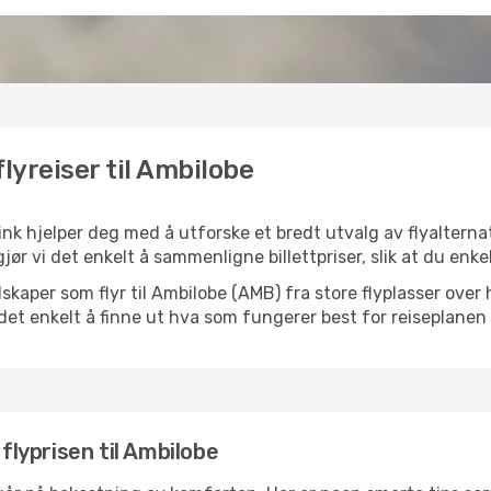
lyreiser til Ambilobe
ink hjelper deg med å utforske et bredt utvalg av flyalternati
jør vi det enkelt å sammenligne billettpriser, slik at du enke
selskaper som flyr til Ambilobe (AMB) fra store flyplasser ove
k det enkelt å finne ut hva som fungerer best for reiseplanen 
 flyprisen til Ambilobe