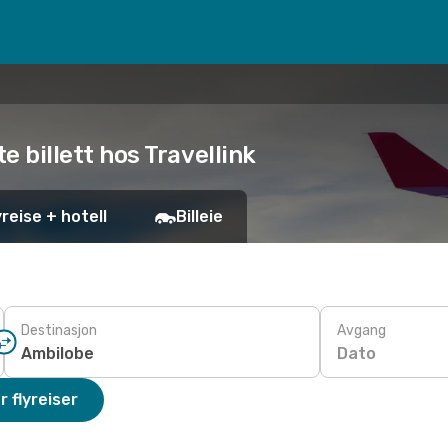
te billett hos Travellink
yreise + hotell
Billeie
Destinasjon
Avgang
Dato
r flyreiser