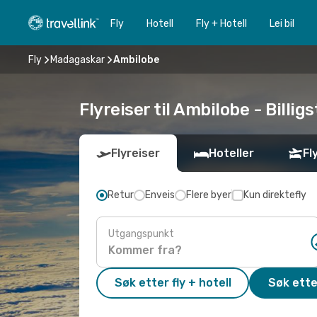
Fly
Hotell
Fly + Hotell
Lei bil
Fly
Madagaskar
Ambilobe
Flyreiser til Ambilobe - Billigs
Flyreiser
Hoteller
Fl
Retur
Enveis
Flere byer
Kun direktefly
Utgangspunkt
Søk etter fly + hotell
Søk ette