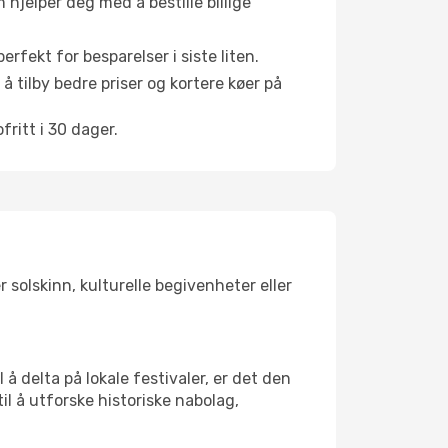
hjelper deg med å bestille billige
rfekt for besparelser i siste liten.
å tilby bedre priser og kortere køer på
ritt i 30 dager.
 solskinn, kulturelle begivenheter eller
å delta på lokale festivaler, er det den
 å utforske historiske nabolag,