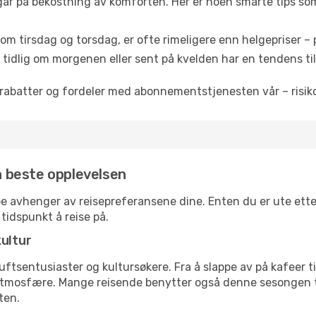
 går på bekostning av komforten. Her er noen smarte tips som 
om tirsdag og torsdag, er ofte rimeligere enn helgepriser – pe
tidlig om morgenen eller sent på kvelden har en tendens til 
rabatter og fordeler med abonnementstjenesten vår – risikof
en beste opplevelsen
be avhenger av reisepreferansene dine. Enten du er ute etter
 tidspunkt å reise på.
kultur
tsentusiaster og kultursøkere. Fra å slappe av på kafeer til 
atmosfære. Mange reisende benytter også denne sesongen til
ten.