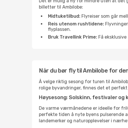
Det er mulig å fly for mindre uten at det
billetter til Ambilobe:
Midtuketilbud:
Flyreiser som går mell
Reis utenom rushtidene:
Flyvninger 
flyplassen.
Bruk Travellink Prime:
Få eksklusive 
Når du bør fly til Ambilobe for d
Å velge riktig sesong for turen til Ambilo
rolige byvandringer, finnes det et perfekt
Høysesong: Solskinn, festivaler og 
De varme værmånedene er ideelle for friluf
perfekte tiden å nyte byens pulserende 
landemerker og naturopplevelser i nærhe