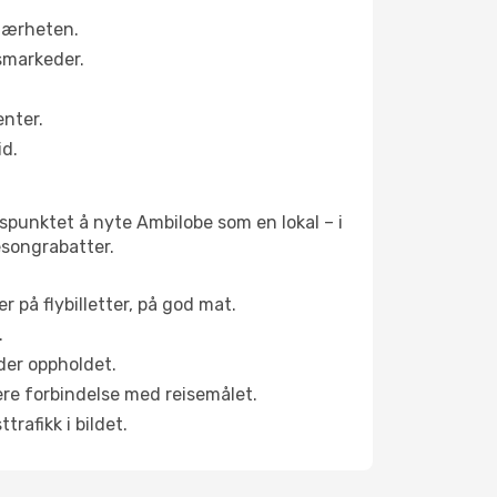
 nærheten.
smarkeder.
enter.
id.
dspunktet å nyte Ambilobe som en lokal – i
sesongrabatter.
r på flybilletter, på god mat.
.
der oppholdet.
pere forbindelse med reisemålet.
rafikk i bildet.