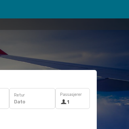
Passasjerer
Retur
Dato
1