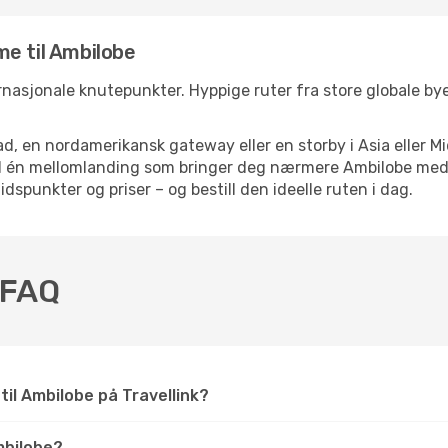
e til Ambilobe
ernasjonale knutepunkter. Hyppige ruter fra store globale byer
d, en nordamerikansk gateway eller en storby i Asia eller Mi
ed én mellomlanding som bringer deg nærmere Ambilobe med 
tidspunkter og priser – og bestill den ideelle ruten i dag.
– FAQ
 til Ambilobe på Travellink?
mbilobe?