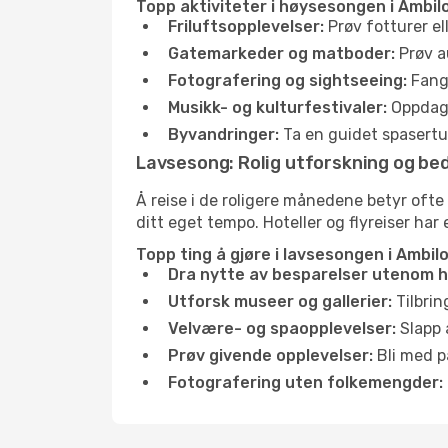
Topp aktiviteter i høysesongen i Ambil
Friluftsopplevelser:
Prøv fotturer el
Gatemarkeder og matboder:
Prøv a
Fotografering og sightseeing:
Fang 
Musikk- og kulturfestivaler:
Oppdag u
Byvandringer:
Ta en guidet spasertur
Lavsesong: Rolig utforskning og bed
Å reise i de roligere månedene betyr ofte
ditt eget tempo. Hoteller og flyreiser har 
Topp ting å gjøre i lavsesongen i Ambil
Dra nytte av besparelser utenom 
Utforsk museer og gallerier:
Tilbrin
Velvære- og spaopplevelser:
Slapp 
Prøv givende opplevelser:
Bli med på
Fotografering uten folkemengder: