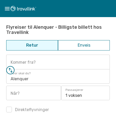
Flyreiser til Alenquer - Billigste billett hos
Travellink
Retur
Enveis
Kommer fra?
Hvor skal du?
Alenquer
Passasjerer
Når?
1 voksen
Direkteflyvninger