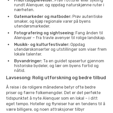
Friluftsopplevelser:
Prøv fotturer eller sykling
rundt Alenquer, og oppdag naturskjønne ruter i
nærheten.
Gatemarkeder og matboder:
Prøv autentiske
smaker, og kjøp regionale varer på byens
utendørsmarkeder.
Fotografering og sightseeing:
Fang ånden til
Alenquer – fra travle avenyer til rolige landskap.
Musikk- og kulturfestivaler:
Oppdag
utendørskonserter og utstillinger som viser frem
lokale talenter.
Byvandringer:
Ta en guidet spasertur gjennom
historiske bydeler, og lær om byens fortid og
nåtid.
Lavsesong: Rolig utforskning og bedre tilbud
Å reise i de roligere månedene betyr ofte bedre
priser og færre folkemengder. Det er det perfekte
tidspunktet å nyte Alenquer som en lokal – i ditt
eget tempo. Hoteller og flyreiser har en tendens til å
være billigere, og noen attraksjoner tilbyr