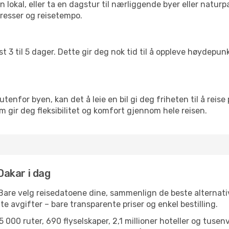
lokal, eller ta en dagstur til nærliggende byer eller naturp
resser og reisetempo.
t 3 til 5 dager. Dette gir deg nok tid til å oppleve høydepu
utenfor byen, kan det å leie en bil gi deg friheten til å reise
om gir deg fleksibilitet og komfort gjennom hele reisen.
 Dakar i dag
 Bare velg reisedatoene dine, sammenlign de beste alternativ
ulte avgifter – bare transparente priser og enkel bestilling.
 000 ruter, 690 flyselskaper, 2,1 millioner hoteller og tusen