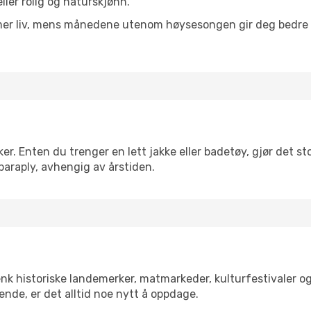
eller rolig og naturskjønn.
 mer liv, mens månedene utenom høysesongen gir deg bedre p
. Enten du trenger en lett jakke eller badetøy, gjør det sto
paraply, avhengig av årstiden.
enk historiske landemerker, matmarkeder, kulturfestivaler o
ende, er det alltid noe nytt å oppdage.