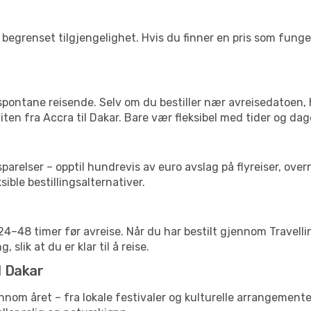
begrenset tilgjengelighet. Hvis du finner en pris som fungerer
 spontane reisende. Selv om du bestiller nær avreisedatoen,
liten fra Accra til Dakar. Bare vær fleksibel med tider og dag
relser – opptil hundrevis av euro avslag på flyreiser, overn
sible bestillingsalternativer.
g 24–48 timer før avreise. Når du har bestilt gjennom Travel
 slik at du er klar til å reise.
l Dakar
ennom året – fra lokale festivaler og kulturelle arrangemente