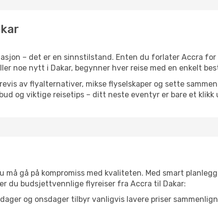
akar
sjon – det er en sinnstilstand. Enten du forlater Accra for
eller noe nytt i Dakar, begynner hver reise med en enkelt best
is av flyalternativer, mikse flyselskaper og sette sammen e
ilbud og viktige reisetips – ditt neste eventyr er bare et klikk
t du må gå på kompromiss med kvaliteten. Med smart planlegg
ner du budsjettvennlige flyreiser fra Accra til Dakar:
dager og onsdager tilbyr vanligvis lavere priser sammenlig