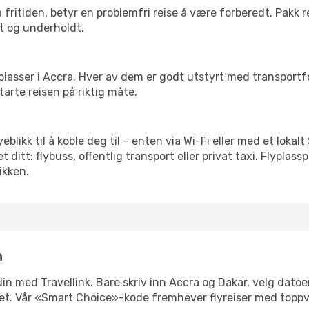
 fritiden, betyr en problemfri reise å være forberedt. Pakk 
t og underholdt.
 flyplasser i Accra. Hver av dem er godt utstyrt med transport
arte reisen på riktig måte.
yeblikk til å koble deg til – enten via Wi-Fi eller med et loka
ditt: flybuss, offentlig transport eller privat taxi. Flypla
ikken.
n
 din med Travellink. Bare skriv inn Accra og Dakar, velg datoe
ibilitet. Vår «Smart Choice»-kode fremhever flyreiser med topp