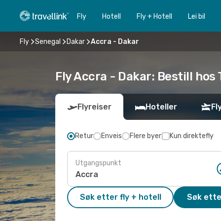
Fly
Hotell
Fly + Hotell
Lei bil
Fly
Senegal
Dakar
Accra - Dakar
Fly Accra - Dakar: Bestill hos 
Flyreiser
Hoteller
Fl
Retur
Enveis
Flere byer
Kun direktefly
Utgangspunkt
Søk etter fly + hotell
Søk ette