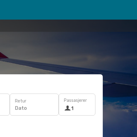
Passasjerer
Retur
Dato
1