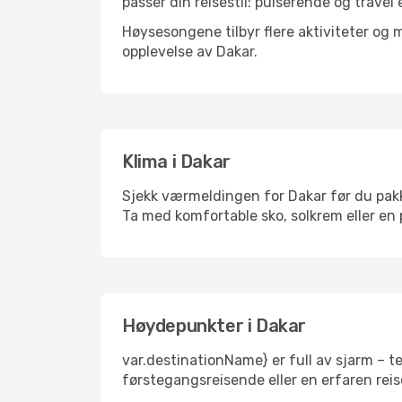
passer din reisestil: pulserende og travel 
Høysesongene tilbyr flere aktiviteter og
opplevelse av Dakar.
Klima i Dakar
Sjekk værmeldingen for Dakar før du pakker
Ta med komfortable sko, solkrem eller en 
Høydepunkter i Dakar
var.destinationName} er full av sjarm – t
førstegangsreisende eller en erfaren reis