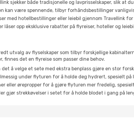
link sjekker både tradisjonelle og lavprisselskaper, slik at du 
ten kan være spennende, tilbyr forhåndsbestillinger vanligvis 
er med hotellbestillinger eller leiebil gjennom Travellink for
åser opp eksklusive rabatter på flyreiser, hoteller og leiebil
redt utvalg av flyselskaper som tilbyr forskjellige kabinalter
, finnes det en flyreise som passer dine behov.
n det å velge et sete med ekstra benplass gjøre en stor forsk
messig under flyturen for å holde deg hydrert, spesielt på l
 eller ørepropper for å gjøre flyturen mer fredelig, spesielt
r gjør strekkøvelser i setet for å holde blodet i gang på leng