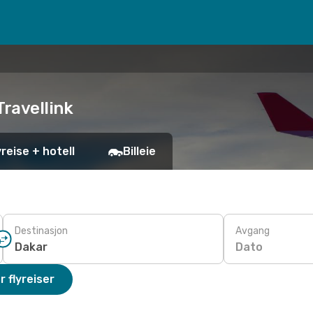
Travellink
yreise + hotell
Billeie
Destinasjon
Avgang
Dato
r flyreiser