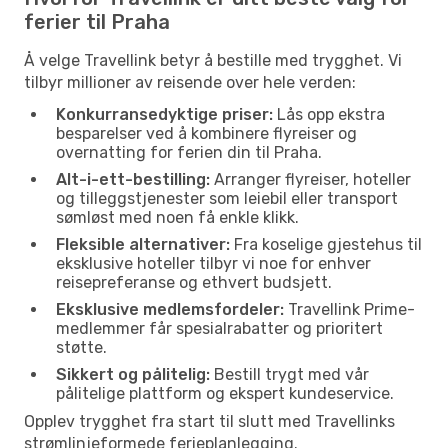
ferier til Praha
Å velge Travellink betyr å bestille med trygghet. Vi
tilbyr millioner av reisende over hele verden:
Konkurransedyktige priser:
Lås opp ekstra
besparelser ved å kombinere flyreiser og
overnatting for ferien din til Praha.
Alt-i-ett-bestilling:
Arranger flyreiser, hoteller
og tilleggstjenester som leiebil eller transport
sømløst med noen få enkle klikk.
Fleksible alternativer:
Fra koselige gjestehus til
eksklusive hoteller tilbyr vi noe for enhver
reisepreferanse og ethvert budsjett.
Eksklusive medlemsfordeler:
Travellink Prime-
medlemmer får spesialrabatter og prioritert
støtte.
Sikkert og pålitelig:
Bestill trygt med vår
pålitelige plattform og ekspert kundeservice.
Opplev trygghet fra start til slutt med Travellinks
strømlinjeformede ferieplanlegging.