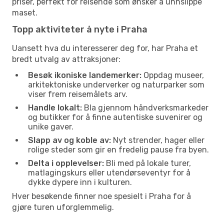
priser, perfekt for reisende som ønsker å unnslippe
maset.
Topp aktiviteter å nyte i Praha
Uansett hva du interesserer deg for, har Praha et
bredt utvalg av attraksjoner:
Besøk ikoniske landemerker:
Oppdag museer,
arkitektoniske underverker og naturparker som
viser frem reisemålets arv.
Handle lokalt:
Bla gjennom håndverksmarkeder
og butikker for å finne autentiske suvenirer og
unike gaver.
Slapp av og koble av:
Nyt strender, hager eller
rolige steder som gir en fredelig pause fra byen.
Delta i opplevelser:
Bli med på lokale turer,
matlagingskurs eller utendørseventyr for å
dykke dypere inn i kulturen.
Hver besøkende finner noe spesielt i Praha for å
gjøre turen uforglemmelig.