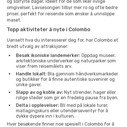
og solfylte dager, ideelt for de som liker livlige
omgivelser. Lavsesongen tilbyr mer ro og ofte bedre
priser, perfekt for reisende som ønsker å unnslippe
maset.
Topp aktiviteter å nyte i Colombo
Uansett hva du interesserer deg for, har Colombo et
bredt utvalg av attraksjoner:
Besøk ikoniske landemerker:
Oppdag museer,
arkitektoniske underverker og naturparker som
viser frem reisemålets arv.
Handle lokalt:
Bla gjennom håndverksmarkeder
og butikker for å finne autentiske suvenirer og
unike gaver.
Slapp av og koble av:
Nyt strender, hager eller
rolige steder som gir en fredelig pause fra byen.
Delta i opplevelser:
Bli med på lokale turer,
matlagingskurs eller utendørseventyr for å
dykke dypere inn i kulturen.
Hver besøkende finner noe spesielt i Colombo for å